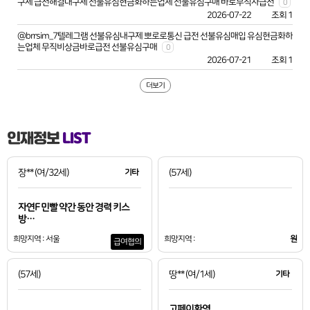
구제 급전해결내구제 선불유심현금화하는업체 선불유심구매 바로무직자급전
0
2026-07-22
조회 1
@brrsim_7텔레그램 선불유심내구제 뽀로로통신 급전 선불유심매입 유심현금화하
는업체 무직비상금바로급전 선불유심구매
0
2026-07-21
조회 1
더보기
인재정보
LIST
장**
(여/32세)
기타
(57세)
자연F 민빨 약간 동안 경력 키스
방…
희망지역 : 서울
희망지역 :
원
급여협의
(57세)
땅**
(여/1세)
기타
고페이환영