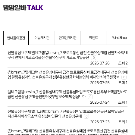
밤밤알바
TALK
이슈게시판
연예인게시판
이벤트
Point Shop
언니들의공간
선불유심내구제 텔레그램@brrsim_7 뽀로로통신 급전 선불유심매입 신불자소액내
구제 연체자바로소액급전 선불유심구매 바로모바일급전
0
2026-07-26
조회 2
@brrsim_7텔레그램 선불유심내구제 급전 뽀로로통신 바로급전내구제 선불유심매
입 달림유심매입 선불유심구매 선불유심현금화하는업체 비대면소액급전정보
0
2026-07-25
조회 1
텔레그램@brrsim_7 선불유심내구제 선불유심매입 뽀로로통신 주부소액급전바로
급전 선불유심구매 급전인터넷무담보소액 막심삽니다
0
2026-07-24
조회 1
선불유심내구제 텔레그램@brrsim_7 선불유심매입 뽀로로통신 급전 모바일급전
저신용자비상금소액 유심칩매입문의 선불유심구매
0
2026-07-23
조회 1
@brrsim_7텔레그램 선불폰유심내구제 선불유심매입 뽀로로통신 급전 선불유심내