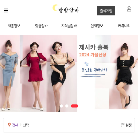
출석게임
채용정보
맞춤알바
지역별알바
인재정보
커뮤니티
전체
선택
설정