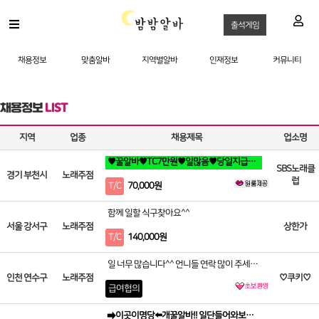
출석게임
채용정보
맞춤알바
지역별알바
인재정보
커뮤니티
채용정보
LIST
지역
업종
채용제목
업소명
♥꿀알바♥TC7만원♥일많음♥당일지급♥출퇴지원
SBS노래클
경기 부천시
노래주점
럽
T/C
70,000원
함께 일할 식구찾아요^^
서울 강서구
노래주점
상한가
T/C
140,000원
일 너무 많습니다^^ 언니들 연락 많이 주세요~!
인천 연수구
노래주점
♡쿠키♡
급여협의
➡️이곳이명당⬅️개꿀알바!! 일단들어와보세요!! 초보/친구랑/환영