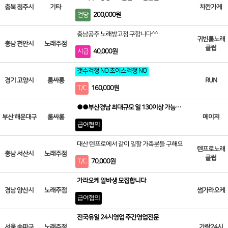
충북 청주시
기타
차칸가게
건당
200,000원
충남공주 노래방고정 구합니다^^
귀빈룸노래
충남 천안시
노래주점
클럽
시급
40,000원
갯수걱정 NO 초이스걱정 NO
경기 고양시
룸싸롱
RUN
T/C
160,000원
●●부산경남 최대규모 일 130이상 가능●●
부산 해운대구
룸싸롱
메이저
급여협의
대산 텐프로에서 같이 일할 가족분들 구해요
텐프로노래
충남 서산시
노래주점
클럽
T/C
70,000원
가라오케 알바생 모집합니다
경남 양산시
노래주점
썸가라오케
급여협의
전국유일 24시영업 주간영업전문
서울 송파구
노래주점
가락24시