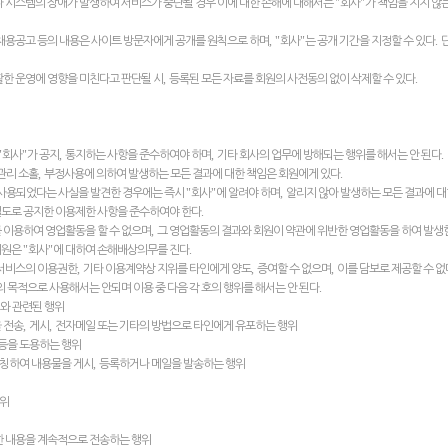
"
"
나 시스템의 장애가 발생하여 서비스가 중단될 경우 이에 대한 손해에 대해서는
회사
가 책임을 지지 않
, "
"
.
채용공고 등의 내용은 사이트 방문자에게 공개를 원칙으로 하며
회사
는 공개 기간을 지정할 수 있다
,
.
활한 운영에 영향을 미친다고 판단될 시
등록된 모든 자료를 회원의 사전동의 없이 삭제할 수 있다
"
"
,
,
.
회사
가 공지
통지하는 사항을 준수하여야 하며
기타 회사의 업무에 방해되는 행위를 해서는 안 된다
,
.
관리 소홀
부정사용에 의하여 발생하는 모든 결과에 대한 책임은 회원에게 있다
"
"
,
사용되었다는 사실을 발견한 경우에는 즉시
회사
에 알려야 하며
알리지 않아 발생하는 모든 결과에 대
.
별도로 공지한 이용제한 사항을 준수하여야 한다
,
 이용하여 영업활동을 할 수 없으며
그 영업활동의 결과와 회원이 약관에 위반한 영업활동을 하여 발생
"
"
.
회원은
회사
에 대하여 손해배상의무를 진다
,
,
,
 서비스의 이용권한
기타 이용계약상 지위를 타인에게 양도
증여할 수 없으며
이를 담보로 제공할 수 없
.
 목적으로 사용해서는 안되며 이용 중 다음 각 호의 행위를 해서는 안 된다
와 관련된 행위
,
,
 전송
게시
전자메일 또는 기타의 방법으로 타인에게 유포하는 행위
등을 도용하는 행위
,
사칭하여 내용물을 게시
등록하거나 메일을 발송하는 행위
행위
한 내용을 계속적으로 전송하는 행위