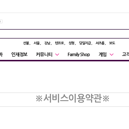
선불
서울
강남
텐프로
성형
당일지급
셔츠룸
보도
바
인재정보
커뮤니티
Family Shop
게임
고
※서비스이용약관
※