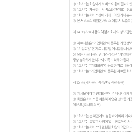
"
"
①
회사
는 회원에게 서비스 이용에 필요가 
"
"
②
회사
는 제공하는 서비스와 관련되는 정보
"
"
③
회사
는 서비스상에 게재되어 있거나 본 
④
본 서비스의 회원은 서비스 이용 시 노출되
14
(
제
조
자료내용의 책임과 회사의 정보 관련
"
"
①
자료내용은
기업회원
이 등록한 기업정보
"
"
②
기업회원
은 자료 내용 및 게시물을 사실
"
③
모든 자료내용의 관리와 작성은
기업회원
.
항상 정확하게 관리가 되도록 노력해야 한다
"
"
"
"
④
회사
는
기업회원
이 등록한 자료 내용에
"
"
"
"
⑤
회사
는
기업회원
이 등록한 자료를 회사
15
(
)
제
조
게시물의 저작권 및 자료 활용
①
게시물에 대한 권리와 책임은 게시자에게 
②
회원은 서비스를 이용하여 얻은 정보를 가
16
(
)
제
조
회사의 의무
"
"
①
회사
는 본 약관에서 정한 바에 따라 계속
"
"
②
회사
는 특별한 사정이 없는 한 회원이 서
"
"
③
회사
는 서비스와 관련한 회원의 의견이