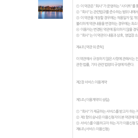
"
"
"
"
①
이 약관은
회사
가 운영하는
사이트
를 
"
"
②
회사
는 관련법규를 준수하는 범위 내에서
③
이 약관을 개정할 경우에는 적용일자 및 
불리하게 약관내용을 변경하는 경우에는 최
④
이용자는 변경된 약관에 동의하지 않을 경우
"
"
,
⑤
회사
는 이 약관의 내용과 상호
영업장 
4
[
]
제
조
약관 외 준칙
이 약관에서 규정하지 않은 사항에 관해서는
,
.
관한 법률
기타 관련 법령의 규정에 따른다
2
제
장 서비스 이용계약
5
(
)
제
조
이용계약의 성립
"
"
①
회사
가 제공하는 서비스를 받고자 하는 
1
②
제
항의 승낙은 이용신청자의 본 약관에 
③
서비스를 이용하고자 하는 자가 이용신청 
6
(
)
제
조
서비스 이용신청