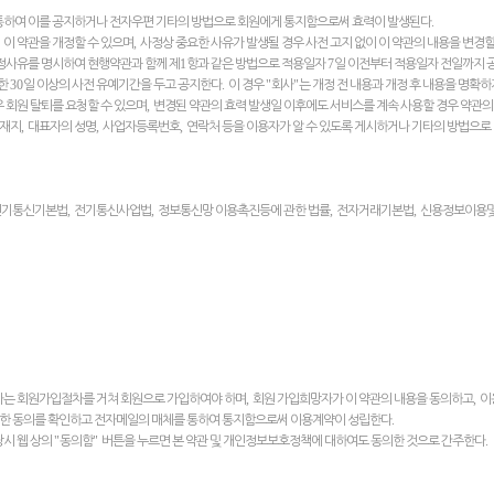
.
통하여 이를 공지하거나 전자우편 기타의 방법으로 회원에게 통지함으로써 효력이 발생된다
,
 이 약관을 개정할 수 있으며
사정상 중요한 사유가 발생될 경우 사전 고지 없이 이 약관의 내용을 변경할
1
7
개정사유를 명시하여 현행약관과 함께 제
항과 같은 방법으로 적용일자
일 이전부터 적용일자 전일까지 
30
.
"
"
소한
일 이상의 사전 유예기간을 두고 공지한다
이 경우
회사
는 개정 전 내용과 개정 후 내용을 명확
,
 회원 탈퇴를 요청할 수 있으며
변경된 약관의 효력 발생일 이후에도 서비스를 계속 사용할 경우 약관의
,
,
,
소재지
대표자의 성명
사업자등록번호
연락처 등을 이용자가 알 수 있도록 게시하거나 기타의 방법으로
,
,
,
,
 전기통신기본법
전기통신사업법
정보통신망 이용촉진등에 관한 법률
전자거래기본법
신용정보이용
,
,
자는 회원가입절차를 거쳐 회원으로 가입하여야 하며
회원 가입희망자가 이 약관의 내용을 동의하고
이
.
대한 동의를 확인하고 전자메일의 매체를 통하여 통지함으로써 이용계약이 성립한다
"
"
.
당시 웹 상의
동의함
버튼을 누르면 본 약관 및 개인정보보호정책에 대하여도 동의한 것으로 간주한다