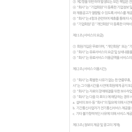
2
③
제
항을 위반하여 발생되는 모든 책임은 
"
"
"
"
④
회사
는
기업회원
이 등록한 기업정보 
와 채용공고가 열람될 수 있도록 서비스를 제공
"
"
4
⑤
회사
는
항과 관련하여 제휴를 통해 타 
"
"
"
"
⑥
기업회원
은
개인회원
이 등록한 이력서
11
(
)
제
조
서비스의 요금
, "
"
"
①
회원가입은 무료이며
개인회원
또는
"
"
②
회사
는 유료서비스의 요금 및 상세내용을
"
"
③
회사
는 유료서비스 이용금액을 서비스의 
12
(
)
제
조
서비스 이용시간
"
"
,
①
회사
는 특별한 사유가 없는 한 연중무휴
"
사
는 그 이용시간을 사전에 회원에게 공지 또
"
"
②
회사
는 자료의 장애해결을 위한 보수작
"
"
1
③
회사
는 다음 각 호의
에 해당하는 경우 
a.
"
"
설비의 보수 등
회사
의 필요에 의해 사전
b.
기간통신사업자가 전기통신서비스 제공을 
c.
기타 불가항력적인 사유에 의해 서비스 제
13
(
)
제
조
정보의 제공 및 광고의 게재