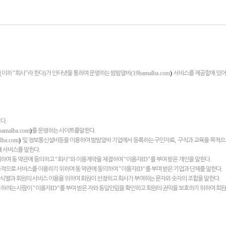
(
"
"
)
(19bamalba.com
)
이하
회사
라 한다
가 인터넷을 통하여 운영하는 밤밤알바
서비스를 제공함에 있어
.
같다
bamalba.com
)
.
를 운영하는 사이트를말한다
lba.com
)
,
및 정보통신설비등을 이용하여 밤밤알바 기업에서 등록하는 구인자료
구직과 교육을 목적으로
.
대 서비스를 말한다
"
"
"
ID"
.
위하여 동 약관에 동의하고
회사
와 이용계약을 체결하여
이용자
를 부여 받은 개인을 말한다
"
ID"
.
목적으로 서비스를 이용하기 위하여 동 약관에 동의하여
이용자
를 부여 받은 기업과 단체를 말한다
.
 식별과 회원의 서비스 이용을 위하여 회원이 선정하고 회사가 부여하는 문자와 숫자의 조합을 말한다
"
ID"
용하려는 사람이
이용자
를 부여 받은 자와 동일인임을 확인하고 회원의 권익을 보호하기 위하여 회