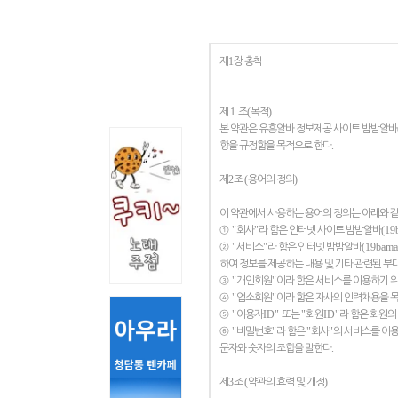
1
제
장 총칙
1
(
)
제
조
목적
본 약관은 유흥알바 정보제공 사이트 밤밤알바
.
항을 규정함을 목적으로 한다
2
(
)
제
조
용어의 정의
이 약관에서 사용하는 용어의 정의는 아래와 
"
"
(19
①
회사
라 함은 인터넷 사이트
밤밤알바
"
"
(19bama
②
서비스
라 함은 인터넷
밤밤알바
하여 정보를 제공하는 내용 및 기타 관련된 부
"
"
③
개인회원
이라 함은 서비스를 이용하기 
"
"
④
업소회원
이라 함은 자사의 인력채용을 
"
ID"
"
ID"
⑤
이용자
또는
회원
라 함은 회원의
"
"
"
"
⑥
비밀번호
라 함은
회사
의 서비스를 이
.
문자와 숫자의 조합을 말한다
3
(
)
제
조
약관의 효력 및 개정