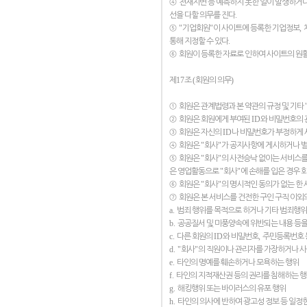
④
천재지변 등 예측하지 못한 일이 발생하거
.
선을 다할 의무를 진다
"
"
,
⑤
기업회원
이 사이트에 등록한 기업정보
.
통해 지정할 수 있다
⑥
회원이 등록한 자료로 인하여 사이트의 원
17
(
)
제
조
회원의 의무
①
회원은 관계법령과 본 약관의 규정 및 기타
ID
②
회원은 회원에게 부여된
와 비밀번호의 
ID
③
회원은 자신의
나 비밀번호가 부정하게 
"
"
④
회원은
회사
가 공지사항에 게시하거나 
"
"
⑤
회원은
회사
의 사전승낙 없이는 서비스를
"
"
은 영업활동으로
회사
에 손해를 입은 경우 
"
"
⑥
회원은
회사
의 명시적인 동의가 없는 한
⑦
회원은 본 서비스를 건전한 구인 구직 이외의
a.
범죄 행위를 목적으로 하거나 기타 범죄행위
b.
공공질서 및 미풍양속에 위반되는 내용 등을
c.
ID
,
다른 회원의
와 비밀번호
주민등록번호 
d. "
"
회사
의 직원이나 관리자를 가장하거나 
e.
타인의 명예를 훼손하거나 모욕하는 행위
f.
타인의 지적재산권 등의 권리를 침해하는 
g.
해킹행위 또는 바이러스의 유포 행위
h.
타인의 의사에 반하여 광고성 정보 등 일정