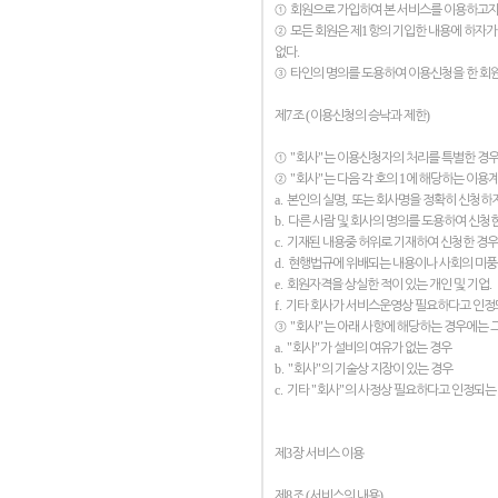
①
회원으로 가입하여 본 서비스를 이용하고
1
②
모든 회원은 제
항의 기입한 내용에 하자가
.
없다
③
타인의 명의를 도용하여 이용신청을 한 회
7
(
)
제
조
이용신청의 승낙과 제한
"
"
①
회사
는 이용신청자의 처리를 특별한 경우
"
"
1
②
회사
는 다음 각 호의
에 해당하는 이용계
a.
,
본인의 실명
또는 회사명을 정확히 신청하지
b.
다른 사람 및 회사의 명의를 도용하여 신청
c.
기재된 내용중 허위로 기재하여 신청한 경우
d.
현행법규에 위배되는 내용이나 사회의 미풍
e.
.
회원자격을 상실한 적이 있는 개인 및 기업
f.
기타 회사가 서비스운영상 필요하다고 인정
"
"
③
회사
는 아래 사항에 해당하는 경우에는 
a. "
"
회사
가 설비의 여유가 없는 경우
b. "
"
회사
의 기술상 지장이 있는 경우
c.
"
"
기타
회사
의 사정상 필요하다고 인정되는
3
제
장 서비스 이용
8
(
)
제
조
서비스의 내용