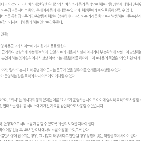
있다고 인정되거나 서비스 개선 및 회원대상의 서비스 소개 등의 목적으로 하는 각종 정보에 대해서 전자
,
,
.
 또는 광고를 서비스 화면
홈페이지 등에 게재할 수 있으며
회원들에게 메일을 통해 알릴 수 있다
서비스를 통한 광고주의 판촉활동에 회원이 참여하거나 교신 또는 거래를 함으로써 발생하는 모든 손실과
.
는 광고게재에 대해 동의 하는 것으로 간주한다
)
 권한
.
 및 채용공고와 사이트에 게시한 게시물을 말한다
,
에 근거하여 성실하게 작성해야 하며
만일 자료의 내용이 사실이 아니거나 부정확하게 작성되어 발생하
"
"
"
본인이 하는 것이 원칙이나 사정상 위탁 또는 대행관리를 하더라도 자료내용의 책임은
기업회원
에게
,
.
 오자
탈자 또는 사회적 통념에 어긋나는 문구가 있을 경우 이를 언제든지 수정할 수 있다
.
가 운영하는 같은 목적의 타 사이트에도 게재할 수 있다
, "
"
"
"
있으며
회사
는 게시자의 동의 없이는 이를
회사
가 운영하는 사이트 이외에 영리적 목적으로 사용할 
,
.
공
판매하는 행위 등 서비스에 게재된 자료를 상업적으로 사용할 수 없습니다
,
.
적
안정적으로 서비스를 제공 할 수 있도록 최선의 노력을 다해야 한다
, 48
.
비스 이용 신청 후
시간 이내에 서비스를 이용할 수 있도록 한다
,
.
나 불만사항이 접수되는 경우
그 내용이 타당하다고 판단 될 경우 상황에 맞는 적절한 조치하여야 한다