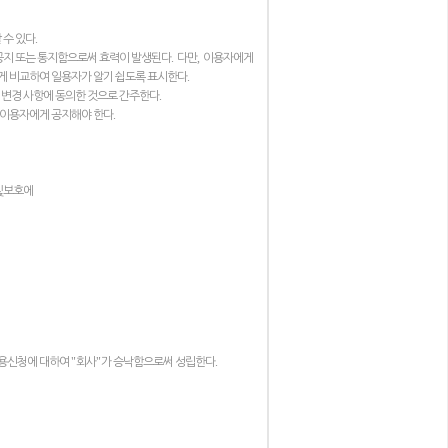
.
 수 있다
.
,
공지 또는 통지함으로써 효력이 발생된다
다만
이용자에게
.
하게 비교하여 일용자가 알기 쉽도록 표시한다
.
 변경 사항에 동의한 것으로 간주한다
.
 이용자에게 공지해야 한다
및보호에
"
"
.
용신청에 대하여
회사
가 승낙함으로써 성립한다