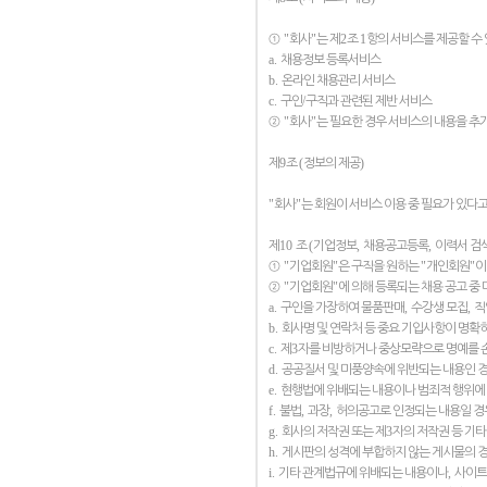
"
"
2
1
①
회사
는 제
조
항의 서비스를 제공할 수 
a.
채용정보 등록서비스
b.
온라인 채용관리 서비스
c.
/
구인
구직과 관련된 제반 서비스
"
"
②
회사
는 필요한 경우 서비스의 내용을 추가
9
(
)
제
조
정보의 제공
"
"
회사
는 회원이 서비스 이용 중 필요가 있다
10
(
,
,
제
조
기업정보
채용공고등록
이력서 검
"
"
"
"
①
기업회원
은 구직을 원하는
개인회원
이
"
"
②
기업회원
에 의해 등록되는 채용 공고 중 
a.
,
,
구인을 가장하여 물품판매
수강생 모집
직
b.
회사명 및 연락처 등 중요 기입사항이 명확
c.
3
제
자를 비방하거나 중상모략으로 명예를 
d.
공공질서 및 미풍양속에 위반되는 내용인 
e.
현행법에 위배되는 내용이나 범죄적 행위에
f.
,
,
불법
과장
허의공고로 인정되는 내용일 경
g.
3
회사의 저작권 또는 제
자의 저작권 등 기
h.
게시판의 성격에 부합하지 않는 게시물의 
i.
,
기타 관계법규에 위배되는 내용이나
사이트