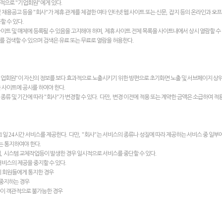
"
"
.
전적으로
기업회원
에게 있다
"
"
,
및 채용공고 등을
회사
가 제휴 관계를 체결한 여타 인터넷 웹 사이트 또는 신문
잡지 등의 온라인과 오
.
할 수 있다
,
사이트 및 매체에 등록될 수 있음을 고지해야 하며
제휴 사이트 전체 목록을 사이트내에서 상시 열람할 수
.
를 검색할 수 있으며 검색은 유료 또는 무료로 열람을 허용한다
"
기업회원
이 자신의 정보를 보다 효과적으로 노출시키기 위한 방편으로 초기화면 노출 및 서브페이지 상위
.
 사이트에 공시를 하여야 한다
"
"
.
,
종류 및 기간에 따라
회사
가 변경할 수 있다
다만
변경 이전에 적용 또는 계약한 금액은 소급하여 적
 1
24
.
, "
"
일
시간 서비스를 제공한다
다만
회사
는 서비스의 종류나 성질에 따라 제공하는 서비스 중 일부
.
는 통지하여야 한다
,
.
업
시스템 교체작업등이 발생한 경우 일시적으로 서비스를 중단할 수 있다
.
서비스의 제공을 중지할 수 있다
에 회원들에게 통지한 경우
중지하는 경우
공이 객관적으로 불가능한 경우