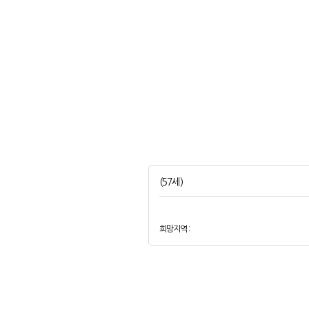
(57세)
희망지역 :