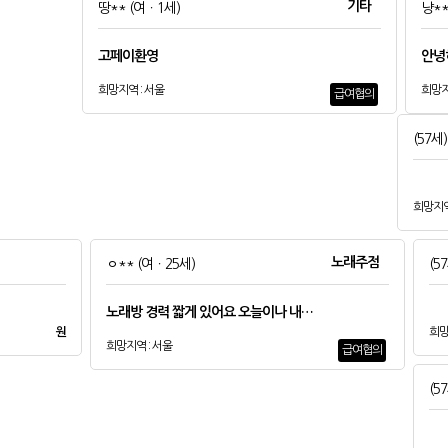
기타
땅**
(여ㆍ1세)
냥*
고페이환영
안녕
희망지역 : 서울
희망지
급여협의
(57세)
희망지역
노래주점
ㅇ**
(여ㆍ25세)
(5
노래방 경력 짧게 있어요 오늘이나 내…
원
희망
희망지역 : 서울
급여협의
(5