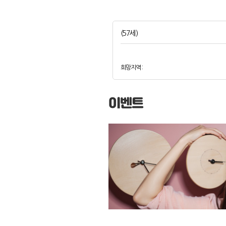
(57세)
희망지역 :
이벤트