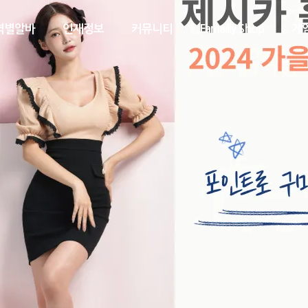
역별알바
인재정보
커뮤니티
Famailly Shop
게