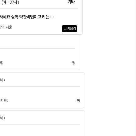
기타
*
(여ㆍ27세)
하세요 살짝 약간비떱이고 키는 …
역 : 서울
급여협의
 :
원
7세)
지역 :
원
7세)