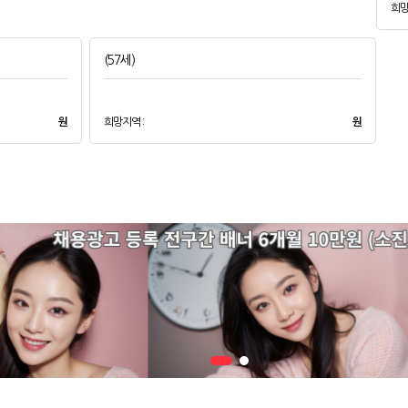
희망
(57세)
원
희망지역 :
원