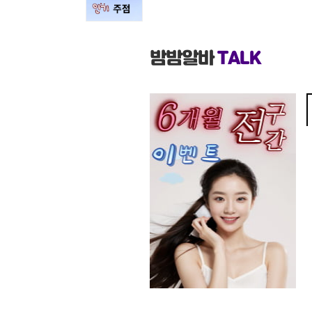
밤밤알바
TALK