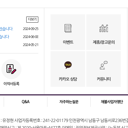
더보기
었습니다.
2024-09-25
었습니다
2024-06-08
이벤트
제휴/광고문의
2024-05-21
카카오 상담
커뮤니티
이력서등록
Q&A
자주하는질문
채불사업자명단
: 유정현 사업자등록번호 : 241-22-01179 인천광역시 남동구 남동서로236번길 21 
업신고 : 제 2020-서울마포-4477호 이메일 : 직업정보제공사업 : (노동부 신고번호