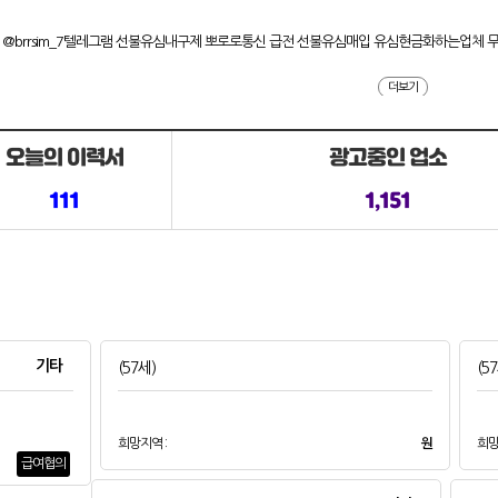
@brrsim_7텔레그램 선불유심내구제 뽀로로통신 급전 선불유심매입 유심현금화하는업체
더보기
오늘의 이력서
광고중인 업소
111
1,151
기타
(57세)
(5
희망지역 :
원
희망
급여협의