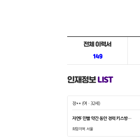
전체 이력서
149
인재정보
LIST
장**
(여ㆍ32세)
자연F 민빨 약간 동안 경력 키스방…
희망지역 : 서울