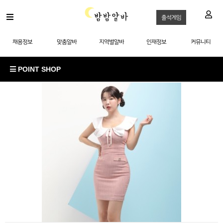
출석게임
채용정보
맞춤알바
지역별알바
인재정보
커뮤니티
POINT SHOP