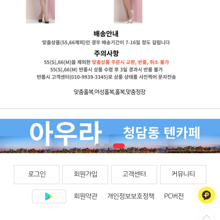
맞춤홀복,여성홀복,홀복,맞춤정장
로그인
회원가입
고객센터
커뮤니티
회원약관
개인정보보호정책
PC버전