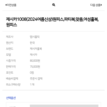
이전상품
다음 상품
제시카1008(2024여름신상)원피스,파티복,맞춤,여성홀복,
원피스
제조사
맵시홀릭
원산지
한국
브랜드
제시카홀복
모델
제시카
시중가격
80,000원
판매가격
75,000원
0점
포인트
배송비결제
주문시 결제
최소구매수량
1 개
선택옵션