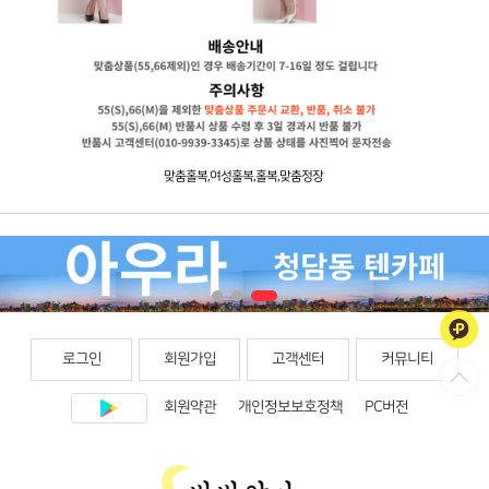
맞춤홀복,여성홀복,홀복,맞춤정장
로그인
회원가입
고객센터
커뮤니티
회원약관
개인정보보호정책
PC버전