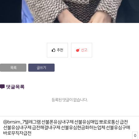
추천
신고
목록
글쓰기
댓글목록
등록된 댓글이 없습니다.
@brrsim_7텔레그램 선불폰유심내구제 선불유심매입 뽀로로통신 급전
선불유심내구제 급전해결내구제 선불유심현금화하는업체 선불유심구매
바로무직자급전
0