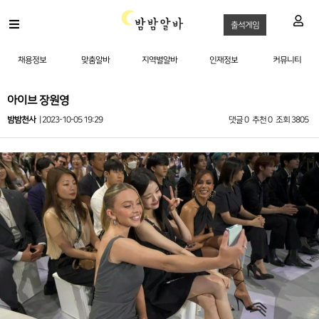
출석게임
채용정보
맞춤알바
지역별알바
인재정보
커뮤니티
아이브 장원영
밤밤천사
| 2023-10-05 19:29
댓글 0
추천 0
조회 3805