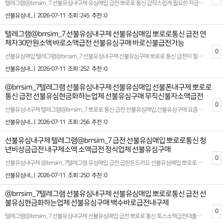
텔레그램@brrsim_7 선불유심내구제 유심매입 급전 뽀로로 통신 갑작스럽게 필요한 자금이 생겼을때 무심사 바로 소액 급전을 지원하며 뽀로로 통신을 선불유심구매,선불유심매입 통해서 신뢰할수 있는 대출 환경을 제시합니다 급전이 필요한 순간 믿을 만한 대출 업체를 찾는것이 중요합니다 이런점에서 뽀로로 통신은 빠르고 간단한 절차로 지급 가능한 서비스로 안정적이고 신속한 금융 솔루션을 제공합니다 금융 문제로 고민을 느끼는 가운데 뽀로로 통신은 고객의 입장에서 최적화된 대출 방안을 마련하며 특히 소액 대출을 원하는 이들에게 실질적인 도움의 됩니다 선불유심 서비스를 통해 신용에 큰 영향을 미치지 않으면서 필요한 금액을 받는것이 가능합니다 선불유심 급전이 필요한 분들에게 적절한 상황 계획으로 이용자들이 부담을 최소화합니다 제공되는 서비스는 하루안에 소액의 급전을 확보할수 있는 시스템으로 설계되어 예상치 못한 지출이나 긴급 항솽에서도 유용하게 활용가능합니다 많은 분들이 급전에 대해 고민하며 정보를 찾아보는 만큼 추천할만한 바로 소액 급전 빌리는곳의 기준은 여러가지가 있습니다 안전성과 신뢰도를 기본으로 하고 심사가 간편하면서도 높은 승인율을 자랑하는 서비스를 찾는것이 핵심입니다 뽀로로 통신은 이러한 기준을 충족시키며 고객 맞춤형 금융 솔루션을 제공합니다 고객님의 상황에 맞는 최적의 상품을 안내해드립니다! 확실한 파트너와 함께하세요 시간 낭비와 신용 하락을 막는 가장 좋은 방법은 처음부터 제대로 된 전문가를 만나는 것입니다 홈페이지: https://brrsim77.isweb.co.kr 홈페이지: https://litt.ly/brrsim7
선불유심내... |
2026-07-11
조회 :245
추천 :0
텔레그램@brrsim_7 선불유심내구제 선불유심매입 뽀로로통신 급전 연
체자30만원소액 바로소액급전 선불유심구매 바로신불급전가능
0
선불유심매입 텔레그램@brrsim_7 선불유심내구제 선불유심구매 뽀로로 통신 급전이 필요한분 처음 시작하는 사회 초년생,월급의 대부분이 고정지출로 빠져나가는 직장인,가족 통신비를 관리해야 하는 가장,스마트폰 사용량이 많은 편이 아닌 실속형 사용자,불필요한 지출,소액급전ˏ가개통،폰테크،내구제¸폰내구제‚유심내구제ˎ핸드폰내구제ˏ대출ˏ소액대출ˎ무직자대출ˏ선불유심,정리하고 싶은 미니멀 소비 지향자 특히 뭔가 바꾸고 싶은데 어디서부터 시작해야 할지 모르는 분들이라면 선불유심이 가장 쉬운 급전 첫걸음이 될수 있습니다 경제 상황에 힘든 사람들이 삶의 여러 위기를 극복할수 있는 희망이 되고 있으며 특히 급하게 자금을 확보해야하는 이들에게 중요한 역할을 하고 있습니다 뽀로로 통신의 선불 유심내구제 및 다양한 급전 대출 서비스들은 필요한 순간에 신속하게 해결책을 제공함으로써 소비자들의 삶의 질을 향상시키고 있습니다 현대 사회에서 빠른 급전이 필요할때 바로 소액 급전 내구제가 대중적인 선택지가 되어가고 있습니다 특히 무소득자들에게 소액 대출의 문턱을 낮추어 경제적 부담을 줄이는것은 많은 기대를 모으고 있습니다 신용 등급이 낮아 대출 받기 어려운 경우 신불자들에게도 최대 50만원까지 소액 대출을 지원함으로써 긴급한 자금 마련이 가능하도록 도와주고 있습니다 확실한 파트너와 함께하세요 시간 낭비와 신용 하락을 막는 가장 좋은 방법은 처음부터 제대로 된 전문가를 만나는 것입니다 홈페이지: https://brrsim77.isweb.co.kr 홈페이지: https://litt.ly/brrsim7
선불유심내... |
2026-07-11
조회 :252
추천 :0
@brrsim_7텔레그램 선불유심내구제 선불유심매입 선불폰내구제 뽀로로
통신 급전 선불유심현금화하는업체 선불유심구매 무직신불자소액급전
0
선불유심내구제 텔레그램@brrsim_7 뽀로로 통신 급전 선불유심매입,선불유심구매 요즘 불경기때문에 상황이 많이 어려우시죠? 지금 이순간부터 더 나은 소비를 실천할수 있는 방법입니다!가볍게 시작한 선택이 인생 자체를 바꾸는건 아닐수 있습니다!@brrsim_7 하지만 작은 지출을 관리하는 능력은 곧 자기 인생을 관리하는 힘으로 이어집니다! 오늘도 새로운 선택을 고민하고 있다면 선불유심 뽀로로 통신과 함께하세요! 당신의 통장은 물론이고,삶의 질도 바뀌기 시작할것입니다! 자류롭게 살고 싶다면 선불유심내구제 뽀로로 통신과 함께하세요 모바일 대출,소액급전,소액대출,알바,생활비,재테크,책임 있는 소비 습관, 생활비 계획, 재정관리 체계 구축, 비상금 마련, 금융 리스크 인식, 장기 재무 목표 설정, 정책금융 활용, 서민금융 접근, 금융 상담 활용, 합법적 대출 활용, 투명정산, 재무 설계, 금융사기 예방, 소비자보호, 디지털 신원 보호, 개인정보 안전 관리, 모바일 인증과 전자서명 불필요한 고정비를 줄이는것은 장기적으로 큰 도움이 됩니다 대한민국 정식 등록업체!신규 1회선 11만원 지급!최대 3회선 35만원 지급!15일이상 유지시 유지비 지급,보너스 선물 지급! 소개시 소개비 3만원~5만원 지급! 확실한 파트너와 함께하세요 시간 낭비와 신용 하락을 막는 가장 좋은 방법은 처음부터 제대로 된 전문가를 만나는 것입니다 감사합니다! 좋은하루 보내세요! 홈페이지: https://brrsim77.isweb.co.kr 홈페이지: https://litt.ly/brrsim7
선불유심내... |
2026-07-11
조회 :256
추천 :0
선불유심내구제 텔레그램@brrsim_7 급전 선불유심매입 뽀로로통신 청
년비상금급전 내구제소액 소액급전 정식업체 선불유심구매
0
선불유심내구제 @brrsim_7텔레그램 유심매입 급전 급한돈드려요 선불유심매입 뽀로로 통신 선불유심내구제 금천구선불유심현금화하는업체 대학생무직자소액대출 비상금 소액 급전 대출에 대한 문의는 오늘날 경제적 필요를 충족시키기 위해 많은 사람들이 고려하는 중요한 주제 중 하나입니다. 특히, 휴대폰 내구제를 활용한 비대면 대출은 기존의 절차보다 간소화된 방식으로 급한 자금을 마련할 수 있는 방법으로 주목받고 있습니다. 이러한 서비스는 시간적 제약이나 공간적 한계를 뛰어넘어, 보다 신속하고 편리하게 지원을 받을 수 있다는 장점이 있습니다. 또한, 뽀로로 통신 선불유심 내구제나 선불유심을 활용한 현금화에 대한 문의도 증가하고 있습니다. 이는 특정 조건을 충족하면 자산을 효율적으로 활용할 수 있는 방안으로 자리 잡고 있습니다. 한편, 무직자 연체자 신불자를 대상으로 하는 소액 대출 작업에 대한 문의 역시 꾸준히 이어지고 있습니다. 이를 통해 비교적 소규모의 재정적 필요를 빠르고 효율적으로 해결할 수 있는 기회가 제공되고 있습니다. 이러한 정보에 대한 명확한 이해와 활용은 단기간에 현금 유동성을 확보하고 경제적 어려움을 극복하는 데 큰 도움을 줄수 있을것입니다 확실한 파트너와 함께하세요 시간 낭비와 신용 하락을 막는 가장 좋은 방법은 처음부터 제대로 된 전문가를 만나는 것입니다 홈페이지: https://brrsim77.isweb.co.kr 홈페이지: https://litt.ly/brrsim7
선불유심내... |
2026-07-11
조회 :250
추천 :0
@brrsim_7텔레그램 선불유심내구제 선불유심매입 뽀로로통신 급전 선
불유심현금화하는업체 선불유심구매 백수바로급전내구제
0
텔레그램@brrsim_7 선불유심내구제 선불유심매입 급전 뽀로로 통신 토스소액급전대출내구제 8등급무직자소액대출 뽀로로 통신 선불유심내구제10만원 선불유심구매 칠곡군소액급전대출 정식업체 청년 긴급 생활 안정자금을 통해 비상 시에도 든든한 지원을 받을 수 있는 신뢰할 수 있는 정식 업체입니다 가전 내구제부터 빠르고 간편한 선불 유심 휴대폰 내구제까지 비대면으로 간단히 진행할 수 있어 바쁜 현대인들에게 큰 호응을 얻고 있습니다 자금 문제로 갑작스러운 소액이 필요한 순간, 저희는 번거로운 절차를 최소화하여 누구나 쉽고 빠르게 이용할 수 있는 서비스를 제공합니다. 특히 무직자 소액 급전 대출 분야에서 다수의 고객 만족도를 기록하며 인기 있는 선택지가 되고 있습니다. 청년층을 대상으로 한 맞춤형 솔루션을 제안해 생활의 부담은 줄이고, 더 나은 일상으로의 도약을 돕고자 노력하고 있습니다 개통 → 개통 확인후 즉시 정산 ! 모든 개통은 고객 본인 확인 후 → 합법적인 절차로 안전하게 진행됩니다 뽀로로 통신 선불유심 내구제 홈페이지를 통해 고객이 직접 확인하고 믿고 이용할 수 있도록 투명성과 신뢰를 최우선으로 생각합니다 최신 트렌드에 맞춘 서비스와 정확한 정보 제공으로 진심 어린 금융 서비스를 경험할 수 있을 것입니다. 저희와 함께라면, 어떤 상황에서도 빠르고 확실한 지원을 받아볼 수 있습니다.편리함과 전문성을 갖춘 서비스로부터 새로운 시작의 기회를 잡아보세요. 항상 고객의 입장에서 고민하며 신뢰받는 금융 파트너로 자리 잡겠습니다 확실한 파트너와 함께하세요 시간 낭비와 신용 하락을 막는 가장 좋은 방법은 처음부터 제대로 된 전문가를 만나는 것입니다 홈페이지: https://brrsim77.isweb.co.kr 홈페이지: https://litt.ly/brrsim7