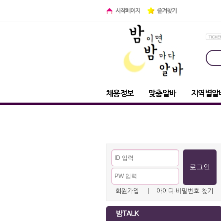
시작페이지
즐겨찾기
채용정보
맞춤알바
지역별알
회원가입
ㅣ
아이디·비밀번호 찾기
밤TALK