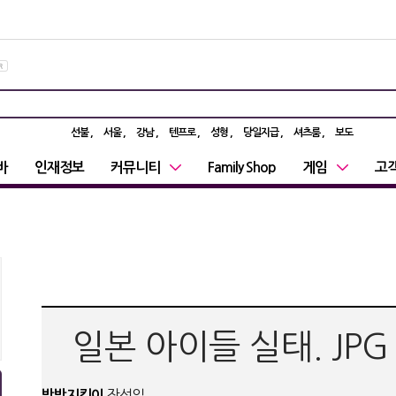
선불
서울
강남
텐프로
성형
당일지급
셔츠룸
보도
바
인재정보
커뮤니티
Family Shop
게임
고
일본 아이들 실태. JPG
밤밤지킴이
작성일