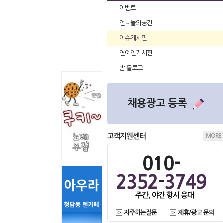
이벤트
언니들의공간
이슈게시판
연예인게시판
밤 블로그
채용광고 등록
고객지원센터
MORE
010-
2352
-
3749
주간, 야간 항시 응대
자주하는질문
제휴/광고 문의