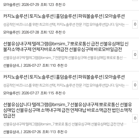
모아솔루션 |
2026-07-29
조회 :123
추천 :0
카지노솔루션 | 토지노솔루션 | 홀덤솔루션 | 파워볼솔루션 | 모아솔루션
0
성공적인 비즈니스를 위한 최고의 선택, 카지노솔루션 전문 기업 모아솔루션입니다. 당사는 소규모부터 대규모 업체까지 맞춤형 환경을 제공하며, 강력한 보안성과 고도화된 암호화 기술을 적용한 카지노솔루션을 구축해 드립니다. 1. 다양한 맞춤형 서비스 제공 - 토지노: 스포츠 인플레이와 최신 트렌드를 반영한 미니게임 통합형 카지노솔루션 제공. - 카지노/슬롯: 정품 벤더사의 API를 연동하여 안정적인 환경 구축. 기존 에이전시가 있어도 연동 가능한 유연한 카지노솔루션입니다. - 홀덤: 실유저 1,500명 이상이 이용하는 '와일드 홀덤' 지원. 5개 국어 대응 및 한국형 맞춤 베팅 시스템으로 차별화된 경험을 선사합니다. - 파워볼: 동행복권 파워볼 미니게임 받치기 구조 완벽 지원. 2. 기술적 우위와 철저한 관리 - 안정적인 API: 충분히 검증된 정품 벤더와의 협력을 통해 끊김 없는 게임 환경 보장. - 24시간 기술 지원: 말뿐인 약속이 아닌, 실제 24시간 상시 모니터링 및 전담 CS팀의 신속한 대응. - 합리적인 가격: 외부 업체 이용 시에도 API 연동을 통해 비용 효율적인 카지노솔루션 운영이 가능합니다. 오류 없는 최적화된 카지노솔루션을 찾고 계신다면 모아솔루션과 함께하세요. 초기 신규 오픈 시 전담팀이 밀착 케어해 드리며, 총판 홍보용 알부터 오프라인 매장 전용 솔루션까지 귀사의 비즈니스 규모에 최적화된 솔루션을 제안합니다. - 외부업체 이용시에도 API 연동으로 인해 합리적인 가격으로 알을 사용하실수 있습니다. - 타 에이전시 API 연동해 걸어드릴수도 있습니다. - 총판홍보용 알 필요시 연락주세요. 개발실, 업체 문의환영합니다. ------------------------------------------------------ [상담 안내] 텔레그램: MOA789 홈페이지: 모아솔루션.COM ------------------------------------------------------ 파워볼솔루션|홀덤솔루션|카지노분양|슬롯분양|카지노솔루션제작|바카라사이트만들기 |온라인호텔카지노API|에볼루션카지노가격|에볼루션카지노api| 에볼루션카지노분양|바카라api|카지노 사이트만들기|카지노api| 카지노솔루션분양|모아솔루션|바카라사이트제작|에볼루션|오프매장전용솔루션 #파워볼솔루션 #홀덤솔루션 #카지노솔루션 #슬롯솔루션 #토토솔루션 #토지노솔루션 #카지노알 #에볼알 #에볼루션 #바카라알 #슬롯알 #정품통합알 #카지노분양 #슬롯분양 #에볼제작 #바카라제작 #카지노사이트임대 #슬롯사이트임대 #통합알 #심리스알 #카지노api #슬롯api #바카라api #카지노제작 #슬롯제작 #토토제작 #프라그마틱 #오프매장전용솔루션 카지노솔루션, 파워볼솔루션, 슬롯솔루션, 홀덤솔루션, 토지노솔루션, 카지노알, 에볼알, 에볼루션, 바카라알, 슬롯알, 정품통합알, 카지노분양, 슬롯분양, 에볼제작, 바카라제작, 카지노사이트임대, 슬롯사이트임대, 통합알, 심리스알, 카지노api, 슬롯api, 바카라api, 카지노제작, 슬롯제작, 토토제작, 프라그마틱, 오프매장전용솔루션
모아솔루션 |
2026-07-28
조회 :122
추천 :0
선불유심내구제 텔레그램@brrsim_7 뽀로로통신 급전 선불유심매입 신
불자소액내구제 연체자바로소액급전 선불유심구매 바로모바일급전
0
선불유심내구제 텔레그램@brrsim_7 전문업체 선불유심구매 선불유심매입 뽀로로 통신 소액급전,안전급전,바로급전,부담NO 간단조회,간편진행,개통,바로정산 무직자,대학생,주부,연체자,만19세이상 지인추천,달달개통,비대면개통,신속체크 기존진행자,추가진행자,신규가입자,무사고진행 정부에서 지원하는 긴급생활안정자금은 경제적으로 힘든 상황에 놓인 분들에게 큰 도움이 되고 있습니다 심지어 9등급 신용자나 무직자 여러분도 소액대출의 기회를 얻을수 있는 다양한 방안을 적극적으로 활용할수 있습니다 이런 제도들은 당장의 어려움을 덜어주는데 훌륭한 해결책이 될것입니다 여기서 끝이 아닙니다 간단서류로 진행 가능한 대출 역시 많은 분들께 이점으로 다가갑니다 복잡한 절차없이 신속한 심사와 승인을 통해 필요한 자금을 확보할수 있어 누구나 부담없이 이용 가능합니다 이 모든 정보는 쉽게 접할수 있도록 누구나 간편히 확인하고 신청하실수 있습니다 경제적 안정과 새로운 시작을 위한 든든한 동반자가 되어드리겠습니다 홈페이지: https://brrsim77.isweb.co.kr 홈페이지: https://litt.ly/brrsim7 확실한 파트너와 함께하세요 시간 낭비와 신용 하락을 막는 가장 좋은 방법은 처음부터 제대로 된 전문가를 만나는 것입니다
선불유심내... |
2026-07-27
조회 :110
추천 :0
카지노솔루션 | 토지노솔루션 | 홀덤솔루션 | 파워볼솔루션 | 모아솔루션
0
성공적인 비즈니스를 위한 최고의 선택, 카지노솔루션 전문 기업 모아솔루션입니다. 당사는 소규모부터 대규모 업체까지 맞춤형 환경을 제공하며, 강력한 보안성과 고도화된 암호화 기술을 적용한 카지노솔루션을 구축해 드립니다. 1. 다양한 맞춤형 서비스 제공 - 토지노: 스포츠 인플레이와 최신 트렌드를 반영한 미니게임 통합형 카지노솔루션 제공. - 카지노/슬롯: 정품 벤더사의 API를 연동하여 안정적인 환경 구축. 기존 에이전시가 있어도 연동 가능한 유연한 카지노솔루션입니다. - 홀덤: 실유저 1,500명 이상이 이용하는 '와일드 홀덤' 지원. 5개 국어 대응 및 한국형 맞춤 베팅 시스템으로 차별화된 경험을 선사합니다. - 파워볼: 동행복권 파워볼 미니게임 받치기 구조 완벽 지원. 2. 기술적 우위와 철저한 관리 - 안정적인 API: 충분히 검증된 정품 벤더와의 협력을 통해 끊김 없는 게임 환경 보장. - 24시간 기술 지원: 말뿐인 약속이 아닌, 실제 24시간 상시 모니터링 및 전담 CS팀의 신속한 대응. - 합리적인 가격: 외부 업체 이용 시에도 API 연동을 통해 비용 효율적인 카지노솔루션 운영이 가능합니다. 오류 없는 최적화된 카지노솔루션을 찾고 계신다면 모아솔루션과 함께하세요. 초기 신규 오픈 시 전담팀이 밀착 케어해 드리며, 총판 홍보용 알부터 오프라인 매장 전용 솔루션까지 귀사의 비즈니스 규모에 최적화된 솔루션을 제안합니다. - 외부업체 이용시에도 API 연동으로 인해 합리적인 가격으로 알을 사용하실수 있습니다. - 타 에이전시 API 연동해 걸어드릴수도 있습니다. - 총판홍보용 알 필요시 연락주세요. 개발실, 업체 문의환영합니다. ------------------------------------------------------ [상담 안내] 텔레그램: MOA789 홈페이지: 모아솔루션.COM ------------------------------------------------------ 파워볼솔루션|홀덤솔루션|카지노분양|슬롯분양|카지노솔루션제작|바카라사이트만들기 |온라인호텔카지노API|에볼루션카지노가격|에볼루션카지노api| 에볼루션카지노분양|바카라api|카지노 사이트만들기|카지노api| 카지노솔루션분양|모아솔루션|바카라사이트제작|에볼루션|오프매장전용솔루션 #파워볼솔루션 #홀덤솔루션 #카지노솔루션 #슬롯솔루션 #토토솔루션 #토지노솔루션 #카지노알 #에볼알 #에볼루션 #바카라알 #슬롯알 #정품통합알 #카지노분양 #슬롯분양 #에볼제작 #바카라제작 #카지노사이트임대 #슬롯사이트임대 #통합알 #심리스알 #카지노api #슬롯api #바카라api #카지노제작 #슬롯제작 #토토제작 #프라그마틱 #오프매장전용솔루션 카지노솔루션, 파워볼솔루션, 슬롯솔루션, 홀덤솔루션, 토지노솔루션, 카지노알, 에볼알, 에볼루션, 바카라알, 슬롯알, 정품통합알, 카지노분양, 슬롯분양, 에볼제작, 바카라제작, 카지노사이트임대, 슬롯사이트임대, 통합알, 심리스알, 카지노api, 슬롯api, 바카라api, 카지노제작, 슬롯제작, 토토제작, 프라그마틱, 오프매장전용솔루션
모아솔루션 |
2026-07-27
조회 :115
추천 :0
선불유심삽니다 텔레그램@brrsim_7 선불유심내구제 뽀로로통신 선불유
심매입 선불유심구매 소액내구제 급전 연체대납 바로소액급전 법인소액작
업급전
0
선불유심내구제 텔레그램@brrsim_7 뽀로로 통신 선불유심구매 선불유심매입 급전 안녕하세요 뽀로로 통신 인사드립니다! 갑작스러운 지출이나 생활비 부담으로 고민하고 계신가요? 뽀로로 통신 선불유심내구제 서비스는 무직자,신불자,회생자,대학생 등 만 19세이상 누구나 이용 가능한 바로소액급전 생계자금 지원시스템입니다 ! 복잡한 서류나 신용조회 없이 본인 확인만으로 빠르게 진행되는 간편한 절차를 통해 바로 현금화를 도와드립니다 ! 신용점수 하락이나 금융기록에 영향을 주지 않으며 고객의 개인정보 보호를 최우선으로 합니다 뽀로로 통신의 선불유심현금화 서비스는 절차가 간단하고 신속합니다 ! 온라인 상담을 통해 10분 이내 접수 가능하며 심사 완료후 바로 입금까지 가능합니다 ! = 초간단 최대지급 ! = 모든사항 비대면 ! =정상적으로 인증 ! = 선불유심내구제 바로지급 ! 확실한 파트너와 함께하세요 시간 낭비와 신용 하락을 막는 가장 좋은 방법은 처음부터 제대로 된 전문가를 만나는 것입니다 홈페이지: https://brrsim77.isweb.co.kr 홈페이지: https://litt.ly/brrsim7
선불유심내... |
2026-07-26
조회 :113
추천 :0