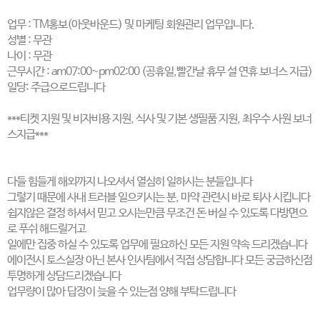
업무 : TM홍보(아웃바운드) 및 마케팅 회원관리 업무입니다.
성별 : 무관
나이 : 무관
근무시간 : am07:00~pm02:00 (공휴일,빨간날 휴무 설 연휴 보너스 지급)
일당: 주급으로드립니다
***티켓 지원 및 비자비용 지원, 식사 및 기본 생필품 지원, 최우수 사원 보너
스지급***
다들 힘들게 해외까지 나오셔서 열심히 일하시는 분들입니다
그렇기 때문에 사내 트러블 일으키시는 분, 마약 관련시 바로 퇴사 시킵니다
쉽지않은 결정 하셔서 믿고 오시는만큼 무조건 돈 버실 수 있도록 다방면으
로 푸쉬 해드릴거고
일에만 집중 하실 수 있도록 업무에 필요하신 모든 지원 약속 드리겠습니다
에이전시 토스실장 아닌 본사 인사팀에서 직접 상담합니다 모든 궁금하신점
투명하게 상담드리겠습니다
업무량이 많아 답장이 늦을 수 있는점 양해 부탁드립니다