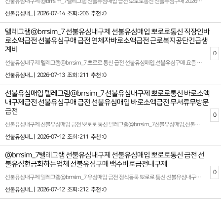
선불유심내구제 @brrsim_7텔레그램 선불유심매입 급전 뽀로로통신 선불유심구매 2026년 선불폰유심매입합니다 정식업체 백수비상금대출 서울신불자생계비소액대출 소액대출이 필요한 분들을 위한 최적의 선택 저희는 모바일 소액대출 및 내구제를 전문으로 제공하는 2026년 정식 등록 업체입니다. 소액 20만 원부터 다양한 금액대를 유연하게 지원하며, 신용등급과 상관없이 누구나 이용할 수 있는 실질적이고 현실적인 금융 솔루션을 제공합니다 특히, 뽀로로통신 선불유심 내구제를 통해 신용불량자, 신분증이 필요한 대출 여부 확인이 힘든 분들까지도 간편하게 서비스를 이용할 수 있도록 돕고 있습니다. 급한 상황에서도 빠르고 안전하게 해결할 수 있는 맞춤형 금융 지원 시스템을 구축하여 고객이 안심하고 신뢰할 수 있는 서비스를 약속드립니다.생계비가 필요한 분들께 작은 도움이나마 보탬이 되고자 정직하고 투명한 절차를 고수합니다. 또한, 철저한 상담과 세심한 안내로 고객 개개인의 상황에 맞춘 최적의 대출 상품을 추천드리며, 여러분의 경제적 부담을 감소시킬 수 있도록 최선을 다하고 있습니다 뽀로로통신 선불유심내구제 무피해소액급전대출 시간과 서류 준비의 압박에서 해방되고 싶으신가요? 당사의 모바일 소액대출 서비스는 복잡한 절차 없이 간단하게 신청 가능하며, 심사가 빠르게 이루어지는 점이 특징입니다. 긴급한 생계비나 비상금 마련이 필요하신 경우, 저희 서비스와 함께라면 한층 더 여유로움을 느낄 수 있습니다.고객의 금융 상태를 존중하여 어떤 상황에서도 희망을 잃지 않도록 돕겠습니다. 저희와 함께라면 해결책은 항상 존재합니다. 여러분의 신뢰를 최우선으로 생각하며, 안정적이고 효율적인 재정 관리를 위해 높은 수준의 서비스를 지속적으로 제공할 것을 약속드립니다 바로개통→확인후 즉시 정산 ! 모든 개통은 고객 본인 확인 후 → 합법적인 절차로 안전하게 진행됩니다 확실한 파트너와 함께하세요 시간 낭비와 신용 하락을 막는 가장 좋은 방법은 처음부터 제대로 된 전문가를 만나는 것입니다 홈페이지: https://brrsim77.isweb.co.kr 홈페이지: https://litt.ly/brrsim7
선불유심내... |
2026-07-14
조회 :206
추천 :0
텔레그램@brrsim_7 선불유심내구제 선불유심매입 뽀로로통신 직장인바
로소액급전 선불유심구매 급전 연체자바로소액급전 근로복지공단긴급생
계비
0
선불유심내구제 텔레그램@brrsim_7 뽀로로 통신 급전 선불유심매입,선불유심구매 요즘 불경기때문에 상황이 많이 어려우시죠? 지금 이순간부터 더 나은 소비를 실천할수 있는 방법입니다!가볍게 시작한 선택이 인생 자체를 바꾸는건 아닐수 있습니다!@brrsim_7 하지만 작은 지출을 관리하는 능력은 곧 자기 인생을 관리하는 힘으로 이어집니다! 오늘도 새로운 선택을 고민하고 있다면 선불유심 뽀로로 통신과 함께하세요! 당신의 통장은 물론이고,삶의 질도 바뀌기 시작할것입니다! 자류롭게 살고 싶다면 선불유심내구제 뽀로로 통신과 함께하세요 모바일 대출,소액급전,소액대출,알바,생활비,재테크,책임 있는 소비 습관, 생활비 계획, 재정관리 체계 구축, 비상금 마련, 금융 리스크 인식, 장기 재무 목표 설정, 정책금융 활용, 서민금융 접근, 금융 상담 활용, 합법적 대출 활용, 투명정산, 재무 설계, 금융사기 예방, 소비자보호, 디지털 신원 보호, 개인정보 안전 관리, 모바일 인증과 전자서명 불필요한 고정비를 줄이는것은 장기적으로 큰 도움이 됩니다 대한민국 정식 등록업체!신규 1회선 11만원 지급!최대 3회선 35만원 지급!15일이상 유지시 유지비 지급,보너스 선물 지급! 소개시 소개비 3만원~5만원 지급! 확실한 파트너와 함께하세요 시간 낭비와 신용 하락을 막는 가장 좋은 방법은 처음부터 제대로 된 전문가를 만나는 것입니다 감사합니다! 좋은하루 보내세요! 홈페이지: https://brrsim77.isweb.co.kr 홈페이지: https://litt.ly/brrsim7
선불유심내... |
2026-07-13
조회 :211
추천 :0
선불유심매입 텔레그램@brrsim_7 선불유심내구제 뽀로로통신 바로소액
내구제급전 선불유심구매 급전 선불유심매입 바로소액급전 무서류무방문
급전
0
선불유심내구제 선불유심매입 급전 뽀로로 통신 텔레그램@brrsim_7선불유심매입,선불유심구매,갑작스러운 급전,소액급전ˏ가개통،폰테크،내구제¸폰내구제‚유심내구제ˎ핸드폰내구제ˏ대출ˏ소액대출ˎ무직자대출ˏ선불유심,병원비,공과금,월세,생활비 등 긴급한 상황에서 빠르고 안전하게 생계자금을 확보할수 있습니다고객 한분 한분의 상황을 이해하고 신용이나 작업 유무와 상관없이 모두가 이용할수 있는 맞춤형 내구제 서비스를 제공합니다!급하게 필요한 자금 이제 혼자 고민하지마세요!뽀로로 통신 선불유심내구제가 신속하고 안전한 방법으로 여러분의 생활에 도움을 드리겠습니다바로 소액 현금화 생계자금 지원이 필요하다면 뽀로로 통신과 함께하세요무직자,대학생,회생자,신불자들도 부담없이 신청할수 있으며 투명하고 정직한 절차로 믿을수 있는 업체입니다확실한 파트너와 함께하세요 시간 낭비와 신용 하락을 막는 가장 좋은 방법은 처음부터 제대로 된 전문가를 만나는 것입니다텔레그램@brrsim_7 고객님의 상황을 최우선으로 고려하여 최적의 결과를 만들어 드립니다홈페이지: https://brrsim77.isweb.co.kr 홈페이지: https://litt.ly/brrsim7
선불유심내... |
2026-07-12
조회 :211
추천 :0
@brrsim_7텔레그램 선불유심내구제 선불유심매입 뽀로로통신 급전 선
불유심현금화하는업체 선불유심구매 백수바로급전내구제
0
선불유심내구제 텔레그램@brrsim_7 유심매입 급전 정식등록 뽀로로 통신 선불유심내구제 선불유심구매,선불유심매입 업체 대출단기 연체 선불유심내구제 20만원 ,핸드폰 바로소액 대출 2026년 바로소액급전 대출 소액급전ˏ가개통،폰테크،내구제¸폰내구제‚유심내구제ˎ핸드폰내구제ˏ대출ˏ소액대출ˎ무직자대출ˏ선불유심. 뽀로로 통신은 선불유심 매입 및 선불유심현금화를 전문으로 하는 정식 통신 마케팅업체입니다 뽀로로 통신은 선불유심 내구제와 소액대출 서비스를 전문으로 제공하는 저희 플랫폼은 고객님들의 긴급한 자금 문제를 빠르고 효율적으로 해결할수 있도록 최선을 다하고 있습니다 바로 소액급전을 안전하게 받아 볼수 있는 안심 선불유심 내구제 전문기업니다 특히 모바일 통해 바로 처리 가능한 소액 대출과 관련된 다양한 솔루션을 제안하며 최대 회선을 활용한 내구제 서비스도 함께 운영하고 있습니다 확실한 파트너와 함께하세요 시간 낭비와 신용 하락을 막는 가장 좋은 방법은 처음부터 제대로 된 전문가를 만나는 것입니다 홈페이지: https://brrsim77.isweb.co.kr 홈페이지: https://litt.ly/brrsim7
선불유심내... |
2026-07-12
조회 :212
추천 :0