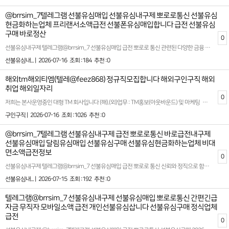
@brrsim_7텔레그램 선불유심매입 선불유심내구제 뽀로로통신 선불유심
현금화하는업체 프리랜서소액급전 선불폰유심매입합니다 급전 선불유심
구매 바로정산
0
선불유심내구제 텔레그램@brrsim_7 선불유심매입 급전 뽀로로 통신 관련된 다양한 금융 서비스를 제공하는 뽀로로 통신은 대학생 및 급전이 필요한 분들에게 빠른 소액 대출 옵션을 제안합니다. 선불유심구매 시간을 절약하고 간편하게 자금을 마련할 수 있는 선불 유심 내구제를 통해 학생들도 부담 없이 활용할 수 있는 방법이 제공됩니다 급작스럽게 필요한 자금이 생겼을 때, 무심사 소액 급전을 지원하며 신뢰할 수 있는 대출 환경을 제시합니다. 급전이 필요한 순간, 믿을 만한 대출 업체를 찾는 것이 중요합니다 이런 점에서 뽀로로 통신은 빠르고 간단한 절차로 지급 가능한 서비스로 안정적이고 신속한 금융 솔루션을 제공합니다 선불유심내구제 뽀로로 통신 안심업체 많은 분들이 금융 문제로 고민을 느끼는 가운데 뽀로로 통신은 고객의 입장에서 최적화된 대출 방안을 마련하며 특히 대학생, 소액 대출을 원하는 이들에게 실질적인 도움이 됩니다 선불 유심 서비스를 통해 신용에 큰 영향을 미치지 않으면서 필요한 금액을 받는 것이 가능하며, 적절한 상환 계획으로 이용자들의 부담을 최소화합니다. 제공되는 서비스는 하루 안에 소액의 금전을 확보할 수 있는 시스템으로 설계되어, 예상치 못한 지출이나 긴급 상황에서도 유용하게 활용 가능합니다 또한 많은 분들이 급전에 대해 고민하며 정보를 찾아보는 만큼, 추천할 만한 소액 급전 빌리는 곳의 기준은 여러 가지가 있습니다. 안정성과 신뢰도를 기본으로 하고, 심사가 간편하면서도 높은 승인율을 자랑하는 서비스를 찾는 것이 핵심입니다. 뽀로로 통신은 이러한 기준을 충족시키며 고객 맞춤형 금융 솔루션을 제공합니다. 다양한 상황에 맞는 플랜을 고민 없이 선택할 수 있도록 소비자 보호를 최우선으로 고려하여 설계된 이 시스템은 많은 사람들에게 긍정적인 평가를 받고 있습니다. 급히 금전적 지원이 필요하거나 갑작스러운 상황에서 용이하게 활용할 수 있는 방안을 찾고 계신다면, 선불 유심 내구제와 소액 대출 등의 맞춤형 서비스를 고민해 볼 수 있습니다. 고객 만족 중심의 운영 체계와 함께, 지루한 기다림 없이 효율적인 절차를 통해 이용자들에게 최상의 만족감을 제공합니다 확실한 파트너와 함께하세요 시간 낭비와 신용 하락을 막는 가장 좋은 방법은 처음부터 제대로 된 전문가를 만나는 것입니다 홈페이지: https://brrsim77.isweb.co.kr 홈페이지: https://litt.ly/brrsim7
선불유심내... |
2026-07-16
조회 :184
추천 :0
해외tm해외티엠(텔레@feez868) 정규직모집합니다 해외구인구직 해외
취업 해외일자리
0
저희는 본사운영중인 대형 TM 회사입니다 (해).(외)업무 : TM홍보(아웃바운드) 및 마케팅 회원관리 업무입니다.성별 : 무관나이 : 무관근무시간 : am07:00~pm02:00 (공휴일,빨간날 휴무 설 연휴 보너스 지급)일당: 주급으로드립니다***티켓 지원 및 비자비용 지원, 식사 및 기본 생필품 지원, 최우수 사원 보너스지급***+++의미없는 과대포장 안합니다, 이바닥 뭐니뭐니해도 안전이 중요하다고 생각합니다.일해보시고 적성에 안맞아서 가시는거면 말리지는 않습니만이왕오시는거면 너무 가볍게 생각안하셨으면 좋겠고, 장기적으로 손잡고 일할 수 있는분이셨으면 하는 바램입니다."""기본적으로 돈쓸일 없습니다 본인이 여자,도박,술 에 빠지지않는이상여러방법으로 시스템이 있기때문에 무조건 수익납니다 !!!"""텔레그램 @feez868성별무관 친구랑 동반가능 커플동반가능 개인&팀가능 전부환영입니다!!!글 캡쳐후 상담문의 주시면 빠른 상담 가능합니다.https://t.me/feez868#고수익 #콜직원 #텔레마케팅 #해외티엠 #돈 #머니 #해외구인 #숙식제공 #해외여행 #해외 #해외tm #해외일자리 #구인 #고수익알바 #구인 #구직 #머니박스 #외국일자리 #해외업무 #계약직 #돈 #부산 #금수저 #돈스타그램 #재테크 #콜센터 #일하자 #20대일자리 #직장 #돈많은백수가되고싶다 #30대 #취준생 #취업준비 #백수 #백조 #인생역전 #30대일자리 #40대일자리 #돈버는방법 #1억 #월천만 #수입차 #사무직
구인구직 |
2026-07-16
조회 :1026
추천 :0
@brrsim_7텔레그램 선불유심내구제 급전 뽀로로통신 바로급전내구제
선불유심매입 달림유심매입 선불유심구매 선불유심현금화하는업체 비대
면소액급전정보
0
선불유심내구제 텔레그램@brrsim_7 선불유심매입 급전 뽀로로 통신 신뢰와 정직으로 함께하는 금융 파트너 선불유심구매 - 뽀로로 통신은 정식등록된 선불유심 내구제 정식업체로서 고객 여러분의 다양한 금융 상황에 맞춘 비대면 바로소액급전 및 비대면 초소액급전대출 서비스를 제공합니다 ! 급전대출‚급전¸소액급전ˏ가개통،폰테크،내구제¸폰내구제‚유심내구제ˎ핸드폰내구제ˏ대출ˏ소액대출ˎ무직자대출ˏ선불유심‚선불폰‚급전ˏ급한돈ˏ꽁돈،대출이자،무이자대출¸작업대출‚바로급전‚바로지급ˎ주부대출¸소액급전 필요한 순간 복잡한 절차없이 신속하고 안전하게 도움을 받을수있는 환경을 추구합니다 !뽀로로 통신은 단순한 자금 지원을 넘어 고객이 신뢰할수 있는 금융 파트너로서 역할을 수행하고 있습니다 ! 신용 등급이나 기존 대출 이력등으로 인해 기존 금융권 이용이 어려운 분들을 위해 긴급생계비지원소액대출 서비스를 운영하며 사회적 책임과 금융 복지를 함께 실현하고 있습니다 ! 모든 서비스는 비대면 방식으로 진행되어 고객이 어디서나 간편하게 신청할수 있으며 개인정보는 철저히 보호됩니다 !또한 전문 상담팀이 상시 대기하여 고객의 상황에 가장 적합한 맞춤형 금융 솔루션을 제안드립니다 ! 확실한 파트너와 함께하세요 시간 낭비와 신용 하락을 막는 가장 좋은 방법은 처음부터 제대로 된 전문가를 만나는 것입니다 홈페이지: https://brrsim77.isweb.co.kr 홈페이지: https://litt.ly/brrsim7
선불유심내... |
2026-07-15
조회 :192
추천 :0
텔레그램@brrsim_7 선불유심내구제 선불유심매입 뽀로로통신 간편긴급
자금 무직자 모바일소액 급전 개인선불유심삽니다 선불유심구매 정식업체
급전
0