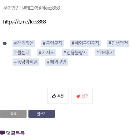
문의방법: 텔레그램 @feez868
https://t.me/feez868
# 해외티엠
# 구인구직
# 해외구인구직
# 인생역전
label
# 콜센터
# 카지노
# 신용불량자
# TM후기
# 동남아티엠
# 해외구인
추천
신고
목록
글쓰기
댓글목록