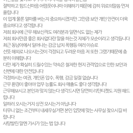
절박하고 힘드신마음 어렴풋이나마 이해하기 때문에 감히 위로의말씀 먼저
올립니다
이 업계 물론 얼마를 버는지 중요하시겠지만 그만큼 보안 개인 안전이 더욱
중요하다고 생각합니다
저희 회사에 근무 해보신적도 여러분과 일면식도 없는 제가
저희 회사만큼 좋은 회사없다란 말을 하는것 자체가 모순이라고 생각듭니다
최근 동남아에서 일어나는 감금 납치 폭행등 여러 이슈로
선뜻 해외로 나오시는것이 걱정되고 두려운 마음 저 또한 그랬기때문에 충
분히 이해합니다
다만 제가 확실히 드릴수있는 약속은 철저한 현지 관작업으로 인한 보안과
신변에 대한 안전입니다
걱정하시는 여권, 개인폰 압수, 폭행, 감금 일절 없습니다
근무 환경이 좋아야 업무 능률도 회사 매출도 좋다 생각합니다
근무해보시고 본인과 맞지 않는다 생각드시면 당연히 리턴티켓도 지원 해드
립니다
일하러 오시는거지 상전 모시는거 아닙니다
터무니 없는 조건부터 내세우실거면 본인 입맛에 맞는 사무실 찾으시길 바
랍니다
사탕발린 말엔 가시가 있는 법 입니다