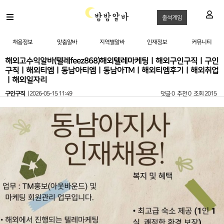
출석게임
채용정보
맞춤알바
지역별알바
인재정보
커뮤니티
해외고수익알바(텔레feez868)해외텔레마케팅ㅣ해외구인구직ㅣ구인
구직ㅣ해외티엠ㅣ동남아티엠ㅣ동남아TMㅣ해외티엠후기ㅣ해외취업
ㅣ해외일자리
구인구직
| 2026-05-15 11:49
댓글 0
추천 0
조회 2015