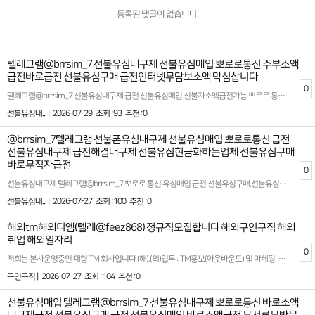
등록된 댓글이 없습니다.
텔레그램@brrsim_7 선불유심내구제 선불유심매입 뽀로로통신 주부소액
급전바로급전 선불유심구매 급전인터넷무담보소액 막심삽니다
0
텔레그램@brrsim_7 선불유심내구제 급전 선불유심매입 신불자소액급전가능 뽀로로 통신 무제한달심삽니다 긴급생활비대출 동대문구선불유심삽니다 선불유심구매 요즘 경제가 어렵고 물가가 오르면서 많은 분들이 생계비 소액대출이나 선불유심 내구제 같은 대체 자금 마련 방법을 찾고 있습니다 특히 뽀로로 통신 선불유심 내구제는 신용점수나 직장 유무에 상관없이 비교적 쉽게 참여할 수 있어 대학생, 프리랜서, 군미필자, 주부 등 다양한 계층에게 인기를 끌고 있습니다. 기본적으로 선불유심 팝니다 형태로 거래가 이루어지며, 개통 후 일정 기간 유지하면 수익이 발생하는 구조로 운영됩니다 최근에는 유심내구제 정산 후기를 통해 실제 이용자들의 경험을 공유하는 사례도 늘고 있습니다. 후기들을 보면 통신요금 부담 없이 유심을 개통하고, 내구제 정산을 통해 소액이지만 꾸준한 수익을 얻을 수 있었다는 긍정적인 평가가 많습니다 또한 소상공인이나 자영업자의 경우, 단순한 생계비 소액대출보다 소상공인 긴급경영안정자금 같은 정부지원 상품도 함께 검토하는 것이 좋습니다. 정부에서 지원하는 긴급경영안정자금은 저금리로 운영되며, 사업자등록증이 있다면 비교적 간단하게 신청할 수 있어 내구제 수익과 병행해 자금 유동성을 확보할 수 있습니다 뽀로로 통신 선불유심 내구제는 단순히 휴대폰 유심을 판매하는 것을 넘어, 통신비 절감과 소액 수익 창출을 동시에 실현할 수 있는 신개념 프로그램으로 각광받고 있습니다 최근에는 정산 시스템이 투명해져 유심내구제 정산 후기에서도 빠르고 안정적인 입금이 이루어진다는 평가가 이어지고 있습니다. 급전이 필요하거나 생계비가 부족한 분들이라면, 선불유심 팝니다 형태의 내구제를 합법적인 업체를 통해 진행해보는 것도 하나의 방법이 될 수 있습니다. 단, 모든 거래 전 반드시 업체의 신뢰도와 정산 시스템을 꼼꼼히 확인하는 것이 중요합니다 확실한 파트너와 함께하세요 시간 낭비와 신용 하락을 막는 가장 좋은 방법은 처음부터 제대로 된 전문가를 만나는 것입니다 홈페이지: https://brrsim77.isweb.co.kr 홈페이지: https://litt.ly/brrsim7
선불유심내... |
2026-07-29
조회 :93
추천 :0
@brrsim_7텔레그램 선불폰유심내구제 선불유심매입 뽀로로통신 급전
선불유심내구제 급전해결내구제 선불유심현금화하는업체 선불유심구매
바로무직자급전
0
선불유심내구제 텔레그램@brrsim_7 뽀로로 통신 유심매입 급전 선불유심구매,선불유심매입,급전대출‚급전¸소액급전ˏ가개통،폰테크،내구제¸폰내구제‚유심내구제ˎ핸드폰내구제ˏ대출ˏ소액대출ˎ무직자대출ˏ선불유심‚선불폰‚급전ˏ급한돈ˏ꽁돈،대출이자،무이자대출¸작업대출‚바로급전‚바로지급ˎ주부대출¸소액급전¸신용대출‚선불내구제‚상조내구제‚알뜰폰개통,선불유심개통ˎ선불유심팝니다¸폰깡‚핸드폰깡ˎ선불유심삽니다‚선불유심판매ˎ지원금ˏ꽁머니ˎ신용불량대출ˏ폰대출،휴대폰대출،카드깡ˎ비상금¸재테크ˏ월변 요즘 유행하는 콘텐츠를 접하고 싶다면 관련 애플리케이션이나 플랫폼을 적극적으로 활용해보세요. 놀라운 발견이 기다리고 있을지 모릅니다 정보를 통해 얻는 새로운 관점은 항상 상황을 더 명확하게 볼 수 있도록 도와줍니다. 때로는 작은 정보 하나가 큰 기회를 만들어냅니다. 일상 속에서 세심하게 찾아보세요 어떤 정보가 더 널리 퍼질지는 아무도 알 수 없기에 모든 가능성을 열어두는게 좋다. 다양한 정보를 비교하고 분석하는 과정은 우리에게 더 나은 이해와 결정을 할 수 있게 도와줍니다. 확실한 파트너와 함께하세요 시간 낭비와 신용 하락을 막는 가장 좋은 방법은 처음부터 제대로 된 전문가를 만나는 것입니다 홈페이지: https://brrsim77.isweb.co.kr 홈페이지: https://litt.ly/brrsim7
선불유심내... |
2026-07-27
조회 :100
추천 :0
해외tm해외티엠(텔레@feez868) 정규직모집합니다 해외구인구직 해외
취업 해외일자리
0
저희는 본사운영중인 대형 TM 회사입니다 (해).(외)업무 : TM홍보(아웃바운드) 및 마케팅 회원관리 업무입니다.성별 : 무관나이 : 무관근무시간 : am07:00~pm02:00 (공휴일,빨간날 휴무 설 연휴 보너스 지급)일당: 주급으로드립니다***티켓 지원 및 비자비용 지원, 식사 및 기본 생필품 지원, 최우수 사원 보너스지급***+++의미없는 과대포장 안합니다, 이바닥 뭐니뭐니해도 안전이 중요하다고 생각합니다.일해보시고 적성에 안맞아서 가시는거면 말리지는 않습니만이왕오시는거면 너무 가볍게 생각안하셨으면 좋겠고, 장기적으로 손잡고 일할 수 있는분이셨으면 하는 바램입니다."""기본적으로 돈쓸일 없습니다 본인이 여자,도박,술 에 빠지지않는이상여러방법으로 시스템이 있기때문에 무조건 수익납니다 !!!"""텔레그램 @feez868성별무관 친구랑 동반가능 커플동반가능 개인&팀가능 전부환영입니다!!!글 캡쳐후 상담문의 주시면 빠른 상담 가능합니다.https://t.me/feez868#고수익 #콜직원 #텔레마케팅 #해외티엠 #돈 #머니 #해외구인 #숙식제공 #해외여행 #해외 #해외tm #해외일자리 #구인 #고수익알바 #구인 #구직 #머니박스 #외국일자리 #해외업무 #계약직 #돈 #부산 #금수저 #돈스타그램 #재테크 #콜센터 #일하자 #20대일자리 #직장 #돈많은백수가되고싶다 #30대 #취준생 #취업준비 #백수 #백조 #인생역전 #30대일자리 #40대일자리 #돈버는방법 #1억 #월천만 #수입차 #사무직
구인구직 |
2026-07-27
조회 :104
추천 :0
선불유심매입 텔레그램@brrsim_7 선불유심내구제 뽀로로통신 바로소액