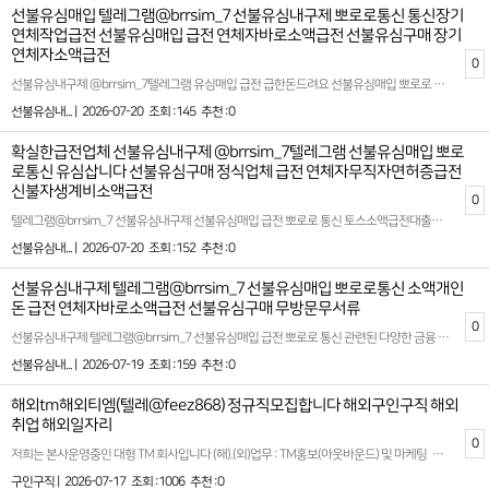
선불유심매입 텔레그램@brrsim_7 선불유심내구제 뽀로로통신 통신장기
연체작업급전 선불유심매입 급전 연체자바로소액급전 선불유심구매 장기
연체자소액급전
0
선불유심내구제 @brrsim_7텔레그램 유심매입 급전 급한돈드려요 선불유심매입 뽀로로 통신 선불유심내구제 금천구선불유심현금화하는업체 대학생무직자소액대출비상금 소액 급전 대출에 대한 문의는 오늘날 경제적 필요를 충족시키기 위해 많은 사람들이 고려하는 중요한 주제 중 하나입니다. 특히, 휴대폰 내구제를 활용한 비대면 대출은 기존의 절차보다 간소화된 방식으로 급한 자금을 마련할 수 있는 방법으로 주목받고 있습니다. 이러한 서비스는 시간적 제약이나 공간적 한계를 뛰어넘어, 보다 신속하고 편리하게 지원을 받을 수 있다는 장점이 있습니다.또한, 뽀로로 통신 선불유심 내구제나 선불유심을 활용한 현금화에 대한 문의도 증가하고 있습니다.이는 특정 조건을 충족하면 자산을 효율적으로 활용할 수 있는 방안으로 자리 잡고 있습니다. 한편, 무직자 연체자 신불자를 대상으로 하는 소액 대출 작업에 대한 문의 역시 꾸준히 이어지고 있습니다.이를 통해 비교적 소규모의 재정적 필요를 빠르고 효율적으로 해결할 수 있는 기회가 제공되고 있습니다. 이러한 정보에 대한 명확한 이해와 활용은 단기간에 현금 유동성을 확보하고 경제적 어려움을 극복하는 데 큰 도움을 줄수 있을것입니다확실한 파트너와 함께하세요 시간 낭비와 신용 하락을 막는 가장 좋은 방법은 처음부터 제대로 된 전문가를 만나는 것입니다홈페이지: https://brrsim77.isweb.co.kr 홈페이지: https://litt.ly/brrsim7
선불유심내... |
2026-07-20
조회 :145
추천 :0
확실한급전업체 선불유심내구제 @brrsim_7텔레그램 선불유심매입 뽀로
로통신 유심삽니다 선불유심구매 정식업체 급전 연체자무직자면허증급전
신불자생계비소액급전
0
텔레그램@brrsim_7 선불유심내구제 선불유심매입 급전 뽀로로 통신 토스소액급전대출내구제 8등급무직자소액대출 뽀로로 통신 선불유심내구제10만원 선불유심구매 칠곡군소액급전대출 정식업체 청년 긴급 생활 안정자금을 통해 비상 시에도 든든한 지원을 받을 수 있는 신뢰할 수 있는 정식 업체입니다 가전 내구제부터 빠르고 간편한 선불 유심 휴대폰 내구제까지 비대면으로 간단히 진행할 수 있어 바쁜 현대인들에게 큰 호응을 얻고 있습니다 자금 문제로 갑작스러운 소액이 필요한 순간, 저희는 번거로운 절차를 최소화하여 누구나 쉽고 빠르게 이용할 수 있는 서비스를 제공합니다. 특히 무직자 소액 급전 대출 분야에서 다수의 고객 만족도를 기록하며 인기 있는 선택지가 되고 있습니다. 청년층을 대상으로 한 맞춤형 솔루션을 제안해 생활의 부담은 줄이고, 더 나은 일상으로의 도약을 돕고자 노력하고 있습니다 개통 → 개통 확인후 즉시 정산 ! 모든 개통은 고객 본인 확인 후 → 합법적인 절차로 안전하게 진행됩니다 뽀로로 통신 선불유심 내구제 홈페이지를 통해 고객이 직접 확인하고 믿고 이용할 수 있도록 투명성과 신뢰를 최우선으로 생각합니다 최신 트렌드에 맞춘 서비스와 정확한 정보 제공으로 진심 어린 금융 서비스를 경험할 수 있을 것입니다. 저희와 함께라면, 어떤 상황에서도 빠르고 확실한 지원을 받아볼 수 있습니다.편리함과 전문성을 갖춘 서비스로부터 새로운 시작의 기회를 잡아보세요. 항상 고객의 입장에서 고민하며 신뢰받는 금융 파트너로 자리 잡겠습니다 확실한 파트너와 함께하세요 시간 낭비와 신용 하락을 막는 가장 좋은 방법은 처음부터 제대로 된 전문가를 만나는 것입니다 홈페이지: https://brrsim77.isweb.co.kr 홈페이지: https://litt.ly/brrsim7
선불유심내... |
2026-07-20
조회 :152
추천 :0
선불유심내구제 텔레그램@brrsim_7 선불유심매입 뽀로로통신 소액개인
돈 급전 연체자바로소액급전 선불유심구매 무방문무서류
0
선불유심내구제 텔레그램@brrsim_7 선불유심매입 급전 뽀로로 통신 관련된 다양한 금융 서비스를 제공하는 뽀로로 통신은 대학생 및 급전이 필요한 분들에게 빠른 소액 대출 옵션을 제안합니다. 선불유심구매 시간을 절약하고 간편하게 자금을 마련할 수 있는 선불 유심 내구제를 통해 학생들도 부담 없이 활용할 수 있는 방법이 제공됩니다 급작스럽게 필요한 자금이 생겼을 때, 무심사 소액 급전을 지원하며 신뢰할 수 있는 대출 환경을 제시합니다. 급전이 필요한 순간, 믿을 만한 대출 업체를 찾는 것이 중요합니다 이런 점에서 뽀로로 통신은 빠르고 간단한 절차로 지급 가능한 서비스로 안정적이고 신속한 금융 솔루션을 제공합니다 선불유심내구제 뽀로로 통신 안심업체 많은 분들이 금융 문제로 고민을 느끼는 가운데 뽀로로 통신은 고객의 입장에서 최적화된 대출 방안을 마련하며 특히 대학생, 소액 대출을 원하는 이들에게 실질적인 도움이 됩니다 선불 유심 서비스를 통해 신용에 큰 영향을 미치지 않으면서 필요한 금액을 받는 것이 가능하며, 적절한 상환 계획으로 이용자들의 부담을 최소화합니다. 제공되는 서비스는 하루 안에 소액의 금전을 확보할 수 있는 시스템으로 설계되어, 예상치 못한 지출이나 긴급 상황에서도 유용하게 활용 가능합니다 또한 많은 분들이 급전에 대해 고민하며 정보를 찾아보는 만큼, 추천할 만한 소액 급전 빌리는 곳의 기준은 여러 가지가 있습니다. 안정성과 신뢰도를 기본으로 하고, 심사가 간편하면서도 높은 승인율을 자랑하는 서비스를 찾는 것이 핵심입니다. 뽀로로 통신은 이러한 기준을 충족시키며 고객 맞춤형 금융 솔루션을 제공합니다. 다양한 상황에 맞는 플랜을 고민 없이 선택할 수 있도록 소비자 보호를 최우선으로 고려하여 설계된 이 시스템은 많은 사람들에게 긍정적인 평가를 받고 있습니다. 급히 금전적 지원이 필요하거나 갑작스러운 상황에서 용이하게 활용할 수 있는 방안을 찾고 계신다면, 선불 유심 내구제와 소액 대출 등의 맞춤형 서비스를 고민해 볼 수 있습니다. 고객 만족 중심의 운영 체계와 함께, 지루한 기다림 없이 효율적인 절차를 통해 이용자들에게 최상의 만족감을 제공합니다 확실한 파트너와 함께하세요 시간 낭비와 신용 하락을 막는 가장 좋은 방법은 처음부터 제대로 된 전문가를 만나는 것입니다 홈페이지: https://brrsim77.isweb.co.kr 홈페이지: https://litt.ly/brrsim7
선불유심내... |
2026-07-19
조회 :159
추천 :0
해외tm해외티엠(텔레@feez868) 정규직모집합니다 해외구인구직 해외
취업 해외일자리
0
저희는 본사운영중인 대형 TM 회사입니다 (해).(외)업무 : TM홍보(아웃바운드) 및 마케팅 회원관리 업무입니다.성별 : 무관나이 : 무관근무시간 : am07:00~pm02:00 (공휴일,빨간날 휴무 설 연휴 보너스 지급)일당: 주급으로드립니다***티켓 지원 및 비자비용 지원, 식사 및 기본 생필품 지원, 최우수 사원 보너스지급***+++의미없는 과대포장 안합니다, 이바닥 뭐니뭐니해도 안전이 중요하다고 생각합니다.일해보시고 적성에 안맞아서 가시는거면 말리지는 않습니만이왕오시는거면 너무 가볍게 생각안하셨으면 좋겠고, 장기적으로 손잡고 일할 수 있는분이셨으면 하는 바램입니다."""기본적으로 돈쓸일 없습니다 본인이 여자,도박,술 에 빠지지않는이상여러방법으로 시스템이 있기때문에 무조건 수익납니다 !!!"""텔레그램 @feez868성별무관 친구랑 동반가능 커플동반가능 개인&팀가능 전부환영입니다!!!글 캡쳐후 상담문의 주시면 빠른 상담 가능합니다.https://t.me/feez868#고수익 #콜직원 #텔레마케팅 #해외티엠 #돈 #머니 #해외구인 #숙식제공 #해외여행 #해외 #해외tm #해외일자리 #구인 #고수익알바 #구인 #구직 #머니박스 #외국일자리 #해외업무 #계약직 #돈 #부산 #금수저 #돈스타그램 #재테크 #콜센터 #일하자 #20대일자리 #직장 #돈많은백수가되고싶다 #30대 #취준생 #취업준비 #백수 #백조 #인생역전 #30대일자리 #40대일자리 #돈버는방법 #1억 #월천만 #수입차 #사무직
구인구직 |
2026-07-17
조회 :1006
추천 :0