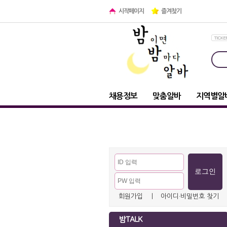
시작페이지
즐겨찾기
채용정보
맞춤알바
지역별알
회원가입
ㅣ
아이디·비밀번호 찾기
밤TALK