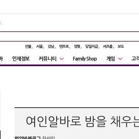
선불
서울
강남
텐프로
성형
당일지급
셔츠룸
보도
바
인재정보
커뮤니티
Family Shop
게임
고
여인알바로 밤을 채우
밤알바블로그
작성일