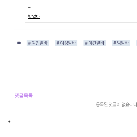
_
밤알바
label
# 여인알바
# 여성알바
# 야간알바
# 밤알바
댓글목록
등록된 댓글이 없습니다
+