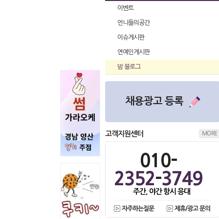
이벤트
언니들의공간
이슈게시판
연예인게시판
밤 블로그
채용광고 등록
고객지원센터
MORE
010-
2352
-
3749
주간, 야간 항시 응대
자주하는질문
제휴/광고 문의