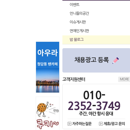
이벤트
언니들의공간
이슈게시판
연예인게시판
밤 블로그
채용광고 등록
고객지원센터
MORE
010-
2352
-
3749
주간, 야간 항시 응대
자주하는질문
제휴/광고 문의