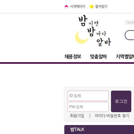
시작페이지
즐겨찾기
채용정보
맞춤알바
지역별알
회원가입
ㅣ
아이디·비밀번호 찾기
밤TALK