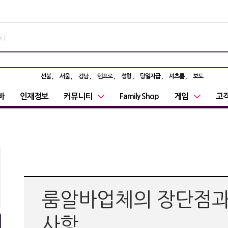
선불
서울
강남
텐프로
성형
당일지급
셔츠룸
보도
바
인재정보
커뮤니티
Family Shop
게임
고
룸알바업체의 장단점과
사항