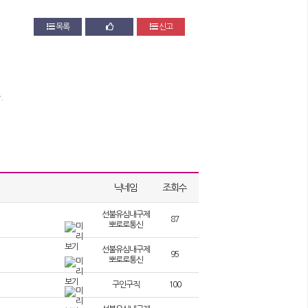
목록
신고
.
닉네임
조회수
선불유심내구제
87
뽀로로통신
무제한달심삽니다 긴급생활비대출 동대문구선불유심삽니다 선불유심
선불유심내구제
 대체 자금 마련 방법을 찾고 있습니다 특히 뽀로로 통신 선불유심
95
뽀로로통신
자, 주부 등 다양한 계층에게 인기를 끌고 있습니다. 기본적으로 선
 운영됩니다 최근에는 유심내구제 정산 후기를 통해 실제 이용자들의
급전대출‚급전¸소액급전ˏ가개통،폰테크،내구제¸폰내구제‚유심내구
구제 정산을 통해 소액이지만 꾸준한 수익을 얻을 수 있었다는 긍정적
구인구직
100
자대출¸작업대출‚바로급전‚바로지급ˎ주부대출¸소액급전¸신용대출
긴급경영안정자금 같은 정부지원 상품도 함께 검토하는 것이 좋습
니다‚선불유심판매ˎ지원금ˏ꽁머니ˎ신용불량대출ˏ폰대출،휴대폰대
간단하게 신청할 수 있어 내구제 수익과 병행해 자금 유동성을 확