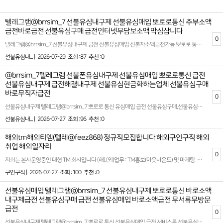
텔레그램@brrsim_7 선불유심내구제 선불유심매입 뽀로로통신 주부소액
급전바로급전 선불유심구매 급전인터넷무담보소액 막심삽니다
0
텔레그램@brrsim_7 선불유심내구제 급전 선불유심매입 신불자소액급전가능 뽀로로 통신 무제한달심삽니다 긴급생활비대출 동대문구선불유심삽니다 선불유심구매 요즘 경제가 어렵고 물가가 오르면서 많은 분들이 생계비 소액대출이나 선불유심 내구제 같은 대체 자금 마련 방법을 찾고 있습니다 특히 뽀로로 통신 선불유심 내구제는 신용점수나 직장 유무에 상관없이 비교적 쉽게 참여할 수 있어 대학생, 프리랜서, 군미필자, 주부 등 다양한 계층에게 인기를 끌고 있습니다. 기본적으로 선불유심 팝니다 형태로 거래가 이루어지며, 개통 후 일정 기간 유지하면 수익이 발생하는 구조로 운영됩니다 최근에는 유심내구제 정산 후기를 통해 실제 이용자들의 경험을 공유하는 사례도 늘고 있습니다. 후기들을 보면 통신요금 부담 없이 유심을 개통하고, 내구제 정산을 통해 소액이지만 꾸준한 수익을 얻을 수 있었다는 긍정적인 평가가 많습니다 또한 소상공인이나 자영업자의 경우, 단순한 생계비 소액대출보다 소상공인 긴급경영안정자금 같은 정부지원 상품도 함께 검토하는 것이 좋습니다. 정부에서 지원하는 긴급경영안정자금은 저금리로 운영되며, 사업자등록증이 있다면 비교적 간단하게 신청할 수 있어 내구제 수익과 병행해 자금 유동성을 확보할 수 있습니다 뽀로로 통신 선불유심 내구제는 단순히 휴대폰 유심을 판매하는 것을 넘어, 통신비 절감과 소액 수익 창출을 동시에 실현할 수 있는 신개념 프로그램으로 각광받고 있습니다 최근에는 정산 시스템이 투명해져 유심내구제 정산 후기에서도 빠르고 안정적인 입금이 이루어진다는 평가가 이어지고 있습니다. 급전이 필요하거나 생계비가 부족한 분들이라면, 선불유심 팝니다 형태의 내구제를 합법적인 업체를 통해 진행해보는 것도 하나의 방법이 될 수 있습니다. 단, 모든 거래 전 반드시 업체의 신뢰도와 정산 시스템을 꼼꼼히 확인하는 것이 중요합니다 확실한 파트너와 함께하세요 시간 낭비와 신용 하락을 막는 가장 좋은 방법은 처음부터 제대로 된 전문가를 만나는 것입니다 홈페이지: https://brrsim77.isweb.co.kr 홈페이지: https://litt.ly/brrsim7
선불유심내... |
2026-07-29
조회 :87
추천 :0
@brrsim_7텔레그램 선불폰유심내구제 선불유심매입 뽀로로통신 급전
선불유심내구제 급전해결내구제 선불유심현금화하는업체 선불유심구매
바로무직자급전
0
선불유심내구제 텔레그램@brrsim_7 뽀로로 통신 유심매입 급전 선불유심구매,선불유심매입,급전대출‚급전¸소액급전ˏ가개통،폰테크،내구제¸폰내구제‚유심내구제ˎ핸드폰내구제ˏ대출ˏ소액대출ˎ무직자대출ˏ선불유심‚선불폰‚급전ˏ급한돈ˏ꽁돈،대출이자،무이자대출¸작업대출‚바로급전‚바로지급ˎ주부대출¸소액급전¸신용대출‚선불내구제‚상조내구제‚알뜰폰개통,선불유심개통ˎ선불유심팝니다¸폰깡‚핸드폰깡ˎ선불유심삽니다‚선불유심판매ˎ지원금ˏ꽁머니ˎ신용불량대출ˏ폰대출،휴대폰대출،카드깡ˎ비상금¸재테크ˏ월변 요즘 유행하는 콘텐츠를 접하고 싶다면 관련 애플리케이션이나 플랫폼을 적극적으로 활용해보세요. 놀라운 발견이 기다리고 있을지 모릅니다 정보를 통해 얻는 새로운 관점은 항상 상황을 더 명확하게 볼 수 있도록 도와줍니다. 때로는 작은 정보 하나가 큰 기회를 만들어냅니다. 일상 속에서 세심하게 찾아보세요 어떤 정보가 더 널리 퍼질지는 아무도 알 수 없기에 모든 가능성을 열어두는게 좋다. 다양한 정보를 비교하고 분석하는 과정은 우리에게 더 나은 이해와 결정을 할 수 있게 도와줍니다. 확실한 파트너와 함께하세요 시간 낭비와 신용 하락을 막는 가장 좋은 방법은 처음부터 제대로 된 전문가를 만나는 것입니다 홈페이지: https://brrsim77.isweb.co.kr 홈페이지: https://litt.ly/brrsim7
선불유심내... |
2026-07-27
조회 :96
추천 :0
해외tm해외티엠(텔레@feez868) 정규직모집합니다 해외구인구직 해외
취업 해외일자리
0
저희는 본사운영중인 대형 TM 회사입니다 (해).(외)업무 : TM홍보(아웃바운드) 및 마케팅 회원관리 업무입니다.성별 : 무관나이 : 무관근무시간 : am07:00~pm02:00 (공휴일,빨간날 휴무 설 연휴 보너스 지급)일당: 주급으로드립니다***티켓 지원 및 비자비용 지원, 식사 및 기본 생필품 지원, 최우수 사원 보너스지급***+++의미없는 과대포장 안합니다, 이바닥 뭐니뭐니해도 안전이 중요하다고 생각합니다.일해보시고 적성에 안맞아서 가시는거면 말리지는 않습니만이왕오시는거면 너무 가볍게 생각안하셨으면 좋겠고, 장기적으로 손잡고 일할 수 있는분이셨으면 하는 바램입니다."""기본적으로 돈쓸일 없습니다 본인이 여자,도박,술 에 빠지지않는이상여러방법으로 시스템이 있기때문에 무조건 수익납니다 !!!"""텔레그램 @feez868성별무관 친구랑 동반가능 커플동반가능 개인&팀가능 전부환영입니다!!!글 캡쳐후 상담문의 주시면 빠른 상담 가능합니다.https://t.me/feez868#고수익 #콜직원 #텔레마케팅 #해외티엠 #돈 #머니 #해외구인 #숙식제공 #해외여행 #해외 #해외tm #해외일자리 #구인 #고수익알바 #구인 #구직 #머니박스 #외국일자리 #해외업무 #계약직 #돈 #부산 #금수저 #돈스타그램 #재테크 #콜센터 #일하자 #20대일자리 #직장 #돈많은백수가되고싶다 #30대 #취준생 #취업준비 #백수 #백조 #인생역전 #30대일자리 #40대일자리 #돈버는방법 #1억 #월천만 #수입차 #사무직
구인구직 |
2026-07-27
조회 :100
추천 :0
선불유심매입 텔레그램@brrsim_7 선불유심내구제 뽀로로통신 바로소액
내구제급전 선불유심구매 급전 선불유심매입 바로소액급전 무서류무방문
급전
0
선불유심내구제 텔레그램@brrsim_7 뽀로로 통신 선불유심매입 급전 서비스를 선불유심구매 전문으로 제공하는 저희 플랫폼은 고객님들의 긴급한 자금 문제를 빠르고 효율적으로 해결할 수 있도록 최선을 다하고 있습니다 특히, 모바일을 통해 처리 가능한 소액 대출과 관련된 다양한 솔루션을 제안하며, 최대 회선을 활용한 내구제 서비스도 함께 운영하고 있습니다. 2026년 트렌드와 법적 기준에 맞춘 안전하고 신뢰도 높은 서비스를 기반으로, 고객님들이 안심하고 이용하실 수 있도록 투명한 프로세스를 제공합니다. 당사의 핵심 목표는 합법적인 절차를 통해 편리함과 실질적인 도움을 드리는 것입니다. 뽀로로통신 선불유심내구제 최대회선 진행문의 뽀로로통신 선불 유심 내구제를 활용하면, 기존의 복잡한 대출 시스템에서 벗어나 누구나 쉽고 빠르게 필요한 자금을 조달받을 수 있습니다. 특히 모바일 기반의 서비스는 시간적 제약 없이 언제 어디서나 간편하게 이용할 수 있어 많은 고객님들께 호평을 받고 있습니다. 또한, 모든 과정은 법적 가이드라인을 준수하며 진행되므로 신뢰도를 더욱 강화합니다. 소액바로급전대출 서비스는 예기치 못한 재정적 필요를 충족시키기 위해 설계되었습니다. 이를 통해 고객님들은 긴급 상황에서도 재정적인 안정감을 되찾을 수 있으며, 신속하고 원활한 대출 과정을 경험하실 수 있습니다. 저희는 고객의 만족을 최우선 과제로 삼고, 한 사람 한 사람의 상황에 맞는 맞춤형 솔루션을 제공합니다. 뽀로로통신의 서비스를 통해 보다 편리하고 안정적인 재정 계획을 수립해 보시길 바랍니다. 확실한 파트너와 함께하세요 시간 낭비와 신용 하락을 막는 가장 좋은 방법은 처음부터 제대로 된 전문가를 만나는 것입니다 홈페이지: https://brrsim77.isweb.co.kr 홈페이지: https://litt.ly/brrsim7