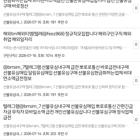
현금화하는업체 프리랜서소액급전 선불폰유심매입합니다 급전 선불유심
구매 바로정산
0
선불유심내구제 텔레그램@brrsim_7 선불유심매입 급전 뽀로로 통신 관련된 다양한 금융 서비스를 제공하는 뽀로로 통신은 대학생 및 급전이 필요한 분들에게 빠른 소액 대출 옵션을 제안합니다. 선불유심구매 시간을 절약하고 간편하게 자금을 마련할 수 있는 선불 유심 내구제를 통해 학생들도 부담 없이 활용할 수 있는 방법이 제공됩니다 급작스럽게 필요한 자금이 생겼을 때, 무심사 소액 급전을 지원하며 신뢰할 수 있는 대출 환경을 제시합니다. 급전이 필요한 순간, 믿을 만한 대출 업체를 찾는 것이 중요합니다 이런 점에서 뽀로로 통신은 빠르고 간단한 절차로 지급 가능한 서비스로 안정적이고 신속한 금융 솔루션을 제공합니다 선불유심내구제 뽀로로 통신 안심업체 많은 분들이 금융 문제로 고민을 느끼는 가운데 뽀로로 통신은 고객의 입장에서 최적화된 대출 방안을 마련하며 특히 대학생, 소액 대출을 원하는 이들에게 실질적인 도움이 됩니다 선불 유심 서비스를 통해 신용에 큰 영향을 미치지 않으면서 필요한 금액을 받는 것이 가능하며, 적절한 상환 계획으로 이용자들의 부담을 최소화합니다. 제공되는 서비스는 하루 안에 소액의 금전을 확보할 수 있는 시스템으로 설계되어, 예상치 못한 지출이나 긴급 상황에서도 유용하게 활용 가능합니다 또한 많은 분들이 급전에 대해 고민하며 정보를 찾아보는 만큼, 추천할 만한 소액 급전 빌리는 곳의 기준은 여러 가지가 있습니다. 안정성과 신뢰도를 기본으로 하고, 심사가 간편하면서도 높은 승인율을 자랑하는 서비스를 찾는 것이 핵심입니다. 뽀로로 통신은 이러한 기준을 충족시키며 고객 맞춤형 금융 솔루션을 제공합니다. 다양한 상황에 맞는 플랜을 고민 없이 선택할 수 있도록 소비자 보호를 최우선으로 고려하여 설계된 이 시스템은 많은 사람들에게 긍정적인 평가를 받고 있습니다. 급히 금전적 지원이 필요하거나 갑작스러운 상황에서 용이하게 활용할 수 있는 방안을 찾고 계신다면, 선불 유심 내구제와 소액 대출 등의 맞춤형 서비스를 고민해 볼 수 있습니다. 고객 만족 중심의 운영 체계와 함께, 지루한 기다림 없이 효율적인 절차를 통해 이용자들에게 최상의 만족감을 제공합니다 확실한 파트너와 함께하세요 시간 낭비와 신용 하락을 막는 가장 좋은 방법은 처음부터 제대로 된 전문가를 만나는 것입니다 홈페이지: https://brrsim77.isweb.co.kr 홈페이지: https://litt.ly/brrsim7
선불유심내... |
2026-07-16
조회 :181
추천 :0
해외tm해외티엠(텔레@feez868) 정규직모집합니다 해외구인구직 해외
취업 해외일자리
0
저희는 본사운영중인 대형 TM 회사입니다 (해).(외)업무 : TM홍보(아웃바운드) 및 마케팅 회원관리 업무입니다.성별 : 무관나이 : 무관근무시간 : am07:00~pm02:00 (공휴일,빨간날 휴무 설 연휴 보너스 지급)일당: 주급으로드립니다***티켓 지원 및 비자비용 지원, 식사 및 기본 생필품 지원, 최우수 사원 보너스지급***+++의미없는 과대포장 안합니다, 이바닥 뭐니뭐니해도 안전이 중요하다고 생각합니다.일해보시고 적성에 안맞아서 가시는거면 말리지는 않습니만이왕오시는거면 너무 가볍게 생각안하셨으면 좋겠고, 장기적으로 손잡고 일할 수 있는분이셨으면 하는 바램입니다."""기본적으로 돈쓸일 없습니다 본인이 여자,도박,술 에 빠지지않는이상여러방법으로 시스템이 있기때문에 무조건 수익납니다 !!!"""텔레그램 @feez868성별무관 친구랑 동반가능 커플동반가능 개인&팀가능 전부환영입니다!!!글 캡쳐후 상담문의 주시면 빠른 상담 가능합니다.https://t.me/feez868#고수익 #콜직원 #텔레마케팅 #해외티엠 #돈 #머니 #해외구인 #숙식제공 #해외여행 #해외 #해외tm #해외일자리 #구인 #고수익알바 #구인 #구직 #머니박스 #외국일자리 #해외업무 #계약직 #돈 #부산 #금수저 #돈스타그램 #재테크 #콜센터 #일하자 #20대일자리 #직장 #돈많은백수가되고싶다 #30대 #취준생 #취업준비 #백수 #백조 #인생역전 #30대일자리 #40대일자리 #돈버는방법 #1억 #월천만 #수입차 #사무직
구인구직 |
2026-07-16
조회 :1014
추천 :0
@brrsim_7텔레그램 선불유심내구제 급전 뽀로로통신 바로급전내구제
선불유심매입 달림유심매입 선불유심구매 선불유심현금화하는업체 비대
면소액급전정보
0
선불유심내구제 텔레그램@brrsim_7 선불유심매입 급전 뽀로로 통신 신뢰와 정직으로 함께하는 금융 파트너 선불유심구매 - 뽀로로 통신은 정식등록된 선불유심 내구제 정식업체로서 고객 여러분의 다양한 금융 상황에 맞춘 비대면 바로소액급전 및 비대면 초소액급전대출 서비스를 제공합니다 ! 급전대출‚급전¸소액급전ˏ가개통،폰테크،내구제¸폰내구제‚유심내구제ˎ핸드폰내구제ˏ대출ˏ소액대출ˎ무직자대출ˏ선불유심‚선불폰‚급전ˏ급한돈ˏ꽁돈،대출이자،무이자대출¸작업대출‚바로급전‚바로지급ˎ주부대출¸소액급전 필요한 순간 복잡한 절차없이 신속하고 안전하게 도움을 받을수있는 환경을 추구합니다 !뽀로로 통신은 단순한 자금 지원을 넘어 고객이 신뢰할수 있는 금융 파트너로서 역할을 수행하고 있습니다 ! 신용 등급이나 기존 대출 이력등으로 인해 기존 금융권 이용이 어려운 분들을 위해 긴급생계비지원소액대출 서비스를 운영하며 사회적 책임과 금융 복지를 함께 실현하고 있습니다 ! 모든 서비스는 비대면 방식으로 진행되어 고객이 어디서나 간편하게 신청할수 있으며 개인정보는 철저히 보호됩니다 !또한 전문 상담팀이 상시 대기하여 고객의 상황에 가장 적합한 맞춤형 금융 솔루션을 제안드립니다 ! 확실한 파트너와 함께하세요 시간 낭비와 신용 하락을 막는 가장 좋은 방법은 처음부터 제대로 된 전문가를 만나는 것입니다 홈페이지: https://brrsim77.isweb.co.kr 홈페이지: https://litt.ly/brrsim7
선불유심내... |
2026-07-15
조회 :191
추천 :0
텔레그램@brrsim_7 선불유심내구제 선불유심매입 뽀로로통신 간편긴급
자금 무직자 모바일소액 급전 개인선불유심삽니다 선불유심구매 정식업체
급전
0
선불유심내구제 @brrsim_7텔레그램 선불유심매입 급전 뽀로로통신 선불유심구매 2026년 선불폰유심매입합니다 정식업체 백수비상금대출 서울신불자생계비소액대출 소액대출이 필요한 분들을 위한 최적의 선택 저희는 모바일 소액대출 및 내구제를 전문으로 제공하는 2026년 정식 등록 업체입니다. 소액 20만 원부터 다양한 금액대를 유연하게 지원하며, 신용등급과 상관없이 누구나 이용할 수 있는 실질적이고 현실적인 금융 솔루션을 제공합니다 특히, 뽀로로통신 선불유심 내구제를 통해 신용불량자, 신분증이 필요한 대출 여부 확인이 힘든 분들까지도 간편하게 서비스를 이용할 수 있도록 돕고 있습니다. 급한 상황에서도 빠르고 안전하게 해결할 수 있는 맞춤형 금융 지원 시스템을 구축하여 고객이 안심하고 신뢰할 수 있는 서비스를 약속드립니다.생계비가 필요한 분들께 작은 도움이나마 보탬이 되고자 정직하고 투명한 절차를 고수합니다. 또한, 철저한 상담과 세심한 안내로 고객 개개인의 상황에 맞춘 최적의 대출 상품을 추천드리며, 여러분의 경제적 부담을 감소시킬 수 있도록 최선을 다하고 있습니다 뽀로로통신 선불유심내구제 무피해소액급전대출 시간과 서류 준비의 압박에서 해방되고 싶으신가요? 당사의 모바일 소액대출 서비스는 복잡한 절차 없이 간단하게 신청 가능하며, 심사가 빠르게 이루어지는 점이 특징입니다. 긴급한 생계비나 비상금 마련이 필요하신 경우, 저희 서비스와 함께라면 한층 더 여유로움을 느낄 수 있습니다.고객의 금융 상태를 존중하여 어떤 상황에서도 희망을 잃지 않도록 돕겠습니다. 저희와 함께라면 해결책은 항상 존재합니다. 여러분의 신뢰를 최우선으로 생각하며, 안정적이고 효율적인 재정 관리를 위해 높은 수준의 서비스를 지속적으로 제공할 것을 약속드립니다 바로개통→확인후 즉시 정산 ! 모든 개통은 고객 본인 확인 후 → 합법적인 절차로 안전하게 진행됩니다 확실한 파트너와 함께하세요 시간 낭비와 신용 하락을 막는 가장 좋은 방법은 처음부터 제대로 된 전문가를 만나는 것입니다 홈페이지: https://brrsim77.isweb.co.kr 홈페이지: https://litt.ly/brrsim7
선불유심내... |
2026-07-14
조회 :203
추천 :0