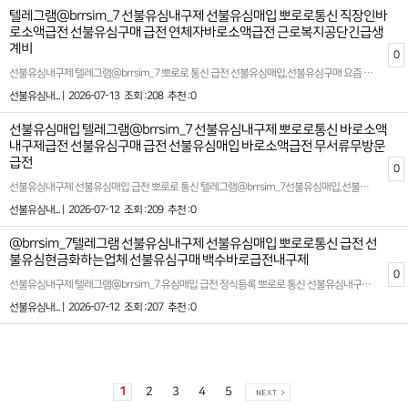
텔레그램@brrsim_7 선불유심내구제 선불유심매입 뽀로로통신 직장인바
로소액급전 선불유심구매 급전 연체자바로소액급전 근로복지공단긴급생
계비
0
선불유심내구제 텔레그램@brrsim_7 뽀로로 통신 급전 선불유심매입,선불유심구매 요즘 불경기때문에 상황이 많이 어려우시죠? 지금 이순간부터 더 나은 소비를 실천할수 있는 방법입니다!가볍게 시작한 선택이 인생 자체를 바꾸는건 아닐수 있습니다!@brrsim_7 하지만 작은 지출을 관리하는 능력은 곧 자기 인생을 관리하는 힘으로 이어집니다! 오늘도 새로운 선택을 고민하고 있다면 선불유심 뽀로로 통신과 함께하세요! 당신의 통장은 물론이고,삶의 질도 바뀌기 시작할것입니다! 자류롭게 살고 싶다면 선불유심내구제 뽀로로 통신과 함께하세요 모바일 대출,소액급전,소액대출,알바,생활비,재테크,책임 있는 소비 습관, 생활비 계획, 재정관리 체계 구축, 비상금 마련, 금융 리스크 인식, 장기 재무 목표 설정, 정책금융 활용, 서민금융 접근, 금융 상담 활용, 합법적 대출 활용, 투명정산, 재무 설계, 금융사기 예방, 소비자보호, 디지털 신원 보호, 개인정보 안전 관리, 모바일 인증과 전자서명 불필요한 고정비를 줄이는것은 장기적으로 큰 도움이 됩니다 대한민국 정식 등록업체!신규 1회선 11만원 지급!최대 3회선 35만원 지급!15일이상 유지시 유지비 지급,보너스 선물 지급! 소개시 소개비 3만원~5만원 지급! 확실한 파트너와 함께하세요 시간 낭비와 신용 하락을 막는 가장 좋은 방법은 처음부터 제대로 된 전문가를 만나는 것입니다 감사합니다! 좋은하루 보내세요! 홈페이지: https://brrsim77.isweb.co.kr 홈페이지: https://litt.ly/brrsim7
선불유심내... |
2026-07-13
조회 :208
추천 :0
선불유심매입 텔레그램@brrsim_7 선불유심내구제 뽀로로통신 바로소액
내구제급전 선불유심구매 급전 선불유심매입 바로소액급전 무서류무방문
급전
0
선불유심내구제 선불유심매입 급전 뽀로로 통신 텔레그램@brrsim_7선불유심매입,선불유심구매,갑작스러운 급전,소액급전ˏ가개통،폰테크،내구제¸폰내구제‚유심내구제ˎ핸드폰내구제ˏ대출ˏ소액대출ˎ무직자대출ˏ선불유심,병원비,공과금,월세,생활비 등 긴급한 상황에서 빠르고 안전하게 생계자금을 확보할수 있습니다고객 한분 한분의 상황을 이해하고 신용이나 작업 유무와 상관없이 모두가 이용할수 있는 맞춤형 내구제 서비스를 제공합니다!급하게 필요한 자금 이제 혼자 고민하지마세요!뽀로로 통신 선불유심내구제가 신속하고 안전한 방법으로 여러분의 생활에 도움을 드리겠습니다바로 소액 현금화 생계자금 지원이 필요하다면 뽀로로 통신과 함께하세요무직자,대학생,회생자,신불자들도 부담없이 신청할수 있으며 투명하고 정직한 절차로 믿을수 있는 업체입니다확실한 파트너와 함께하세요 시간 낭비와 신용 하락을 막는 가장 좋은 방법은 처음부터 제대로 된 전문가를 만나는 것입니다텔레그램@brrsim_7 고객님의 상황을 최우선으로 고려하여 최적의 결과를 만들어 드립니다홈페이지: https://brrsim77.isweb.co.kr 홈페이지: https://litt.ly/brrsim7
선불유심내... |
2026-07-12
조회 :209
추천 :0
@brrsim_7텔레그램 선불유심내구제 선불유심매입 뽀로로통신 급전 선
불유심현금화하는업체 선불유심구매 백수바로급전내구제
0
선불유심내구제 텔레그램@brrsim_7 유심매입 급전 정식등록 뽀로로 통신 선불유심내구제 선불유심구매,선불유심매입 업체 대출단기 연체 선불유심내구제 20만원 ,핸드폰 바로소액 대출 2026년 바로소액급전 대출 소액급전ˏ가개통،폰테크،내구제¸폰내구제‚유심내구제ˎ핸드폰내구제ˏ대출ˏ소액대출ˎ무직자대출ˏ선불유심. 뽀로로 통신은 선불유심 매입 및 선불유심현금화를 전문으로 하는 정식 통신 마케팅업체입니다 뽀로로 통신은 선불유심 내구제와 소액대출 서비스를 전문으로 제공하는 저희 플랫폼은 고객님들의 긴급한 자금 문제를 빠르고 효율적으로 해결할수 있도록 최선을 다하고 있습니다 바로 소액급전을 안전하게 받아 볼수 있는 안심 선불유심 내구제 전문기업니다 특히 모바일 통해 바로 처리 가능한 소액 대출과 관련된 다양한 솔루션을 제안하며 최대 회선을 활용한 내구제 서비스도 함께 운영하고 있습니다 확실한 파트너와 함께하세요 시간 낭비와 신용 하락을 막는 가장 좋은 방법은 처음부터 제대로 된 전문가를 만나는 것입니다 홈페이지: https://brrsim77.isweb.co.kr 홈페이지: https://litt.ly/brrsim7
선불유심내... |
2026-07-12
조회 :207
추천 :0
1
2
3
4
5