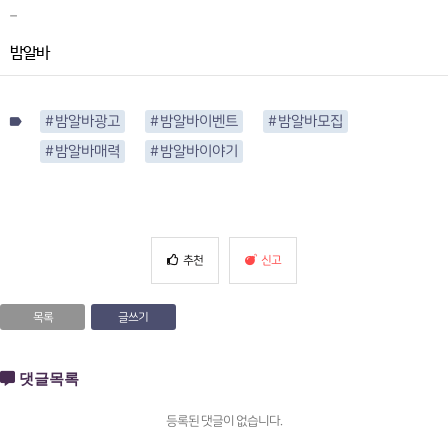
_
밤알바
# 밤알바광고
# 밤알바이벤트
# 밤알바모집
label
# 밤알바매력
# 밤알바이야기
추천
신고
목록
글쓰기
댓글목록
등록된 댓글이 없습니다.