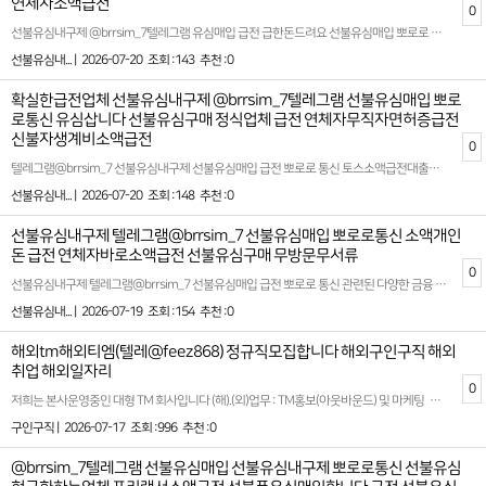
연체자소액급전
0
선불유심내구제 @brrsim_7텔레그램 유심매입 급전 급한돈드려요 선불유심매입 뽀로로 통신 선불유심내구제 금천구선불유심현금화하는업체 대학생무직자소액대출비상금 소액 급전 대출에 대한 문의는 오늘날 경제적 필요를 충족시키기 위해 많은 사람들이 고려하는 중요한 주제 중 하나입니다. 특히, 휴대폰 내구제를 활용한 비대면 대출은 기존의 절차보다 간소화된 방식으로 급한 자금을 마련할 수 있는 방법으로 주목받고 있습니다. 이러한 서비스는 시간적 제약이나 공간적 한계를 뛰어넘어, 보다 신속하고 편리하게 지원을 받을 수 있다는 장점이 있습니다.또한, 뽀로로 통신 선불유심 내구제나 선불유심을 활용한 현금화에 대한 문의도 증가하고 있습니다.이는 특정 조건을 충족하면 자산을 효율적으로 활용할 수 있는 방안으로 자리 잡고 있습니다. 한편, 무직자 연체자 신불자를 대상으로 하는 소액 대출 작업에 대한 문의 역시 꾸준히 이어지고 있습니다.이를 통해 비교적 소규모의 재정적 필요를 빠르고 효율적으로 해결할 수 있는 기회가 제공되고 있습니다. 이러한 정보에 대한 명확한 이해와 활용은 단기간에 현금 유동성을 확보하고 경제적 어려움을 극복하는 데 큰 도움을 줄수 있을것입니다확실한 파트너와 함께하세요 시간 낭비와 신용 하락을 막는 가장 좋은 방법은 처음부터 제대로 된 전문가를 만나는 것입니다홈페이지: https://brrsim77.isweb.co.kr 홈페이지: https://litt.ly/brrsim7
선불유심내... |
2026-07-20
조회 :143
추천 :0
확실한급전업체 선불유심내구제 @brrsim_7텔레그램 선불유심매입 뽀로
로통신 유심삽니다 선불유심구매 정식업체 급전 연체자무직자면허증급전
신불자생계비소액급전
0
텔레그램@brrsim_7 선불유심내구제 선불유심매입 급전 뽀로로 통신 토스소액급전대출내구제 8등급무직자소액대출 뽀로로 통신 선불유심내구제10만원 선불유심구매 칠곡군소액급전대출 정식업체 청년 긴급 생활 안정자금을 통해 비상 시에도 든든한 지원을 받을 수 있는 신뢰할 수 있는 정식 업체입니다 가전 내구제부터 빠르고 간편한 선불 유심 휴대폰 내구제까지 비대면으로 간단히 진행할 수 있어 바쁜 현대인들에게 큰 호응을 얻고 있습니다 자금 문제로 갑작스러운 소액이 필요한 순간, 저희는 번거로운 절차를 최소화하여 누구나 쉽고 빠르게 이용할 수 있는 서비스를 제공합니다. 특히 무직자 소액 급전 대출 분야에서 다수의 고객 만족도를 기록하며 인기 있는 선택지가 되고 있습니다. 청년층을 대상으로 한 맞춤형 솔루션을 제안해 생활의 부담은 줄이고, 더 나은 일상으로의 도약을 돕고자 노력하고 있습니다 개통 → 개통 확인후 즉시 정산 ! 모든 개통은 고객 본인 확인 후 → 합법적인 절차로 안전하게 진행됩니다 뽀로로 통신 선불유심 내구제 홈페이지를 통해 고객이 직접 확인하고 믿고 이용할 수 있도록 투명성과 신뢰를 최우선으로 생각합니다 최신 트렌드에 맞춘 서비스와 정확한 정보 제공으로 진심 어린 금융 서비스를 경험할 수 있을 것입니다. 저희와 함께라면, 어떤 상황에서도 빠르고 확실한 지원을 받아볼 수 있습니다.편리함과 전문성을 갖춘 서비스로부터 새로운 시작의 기회를 잡아보세요. 항상 고객의 입장에서 고민하며 신뢰받는 금융 파트너로 자리 잡겠습니다 확실한 파트너와 함께하세요 시간 낭비와 신용 하락을 막는 가장 좋은 방법은 처음부터 제대로 된 전문가를 만나는 것입니다 홈페이지: https://brrsim77.isweb.co.kr 홈페이지: https://litt.ly/brrsim7
선불유심내... |
2026-07-20
조회 :148
추천 :0
선불유심내구제 텔레그램@brrsim_7 선불유심매입 뽀로로통신 소액개인
돈 급전 연체자바로소액급전 선불유심구매 무방문무서류
0
선불유심내구제 텔레그램@brrsim_7 선불유심매입 급전 뽀로로 통신 관련된 다양한 금융 서비스를 제공하는 뽀로로 통신은 대학생 및 급전이 필요한 분들에게 빠른 소액 대출 옵션을 제안합니다. 선불유심구매 시간을 절약하고 간편하게 자금을 마련할 수 있는 선불 유심 내구제를 통해 학생들도 부담 없이 활용할 수 있는 방법이 제공됩니다 급작스럽게 필요한 자금이 생겼을 때, 무심사 소액 급전을 지원하며 신뢰할 수 있는 대출 환경을 제시합니다. 급전이 필요한 순간, 믿을 만한 대출 업체를 찾는 것이 중요합니다 이런 점에서 뽀로로 통신은 빠르고 간단한 절차로 지급 가능한 서비스로 안정적이고 신속한 금융 솔루션을 제공합니다 선불유심내구제 뽀로로 통신 안심업체 많은 분들이 금융 문제로 고민을 느끼는 가운데 뽀로로 통신은 고객의 입장에서 최적화된 대출 방안을 마련하며 특히 대학생, 소액 대출을 원하는 이들에게 실질적인 도움이 됩니다 선불 유심 서비스를 통해 신용에 큰 영향을 미치지 않으면서 필요한 금액을 받는 것이 가능하며, 적절한 상환 계획으로 이용자들의 부담을 최소화합니다. 제공되는 서비스는 하루 안에 소액의 금전을 확보할 수 있는 시스템으로 설계되어, 예상치 못한 지출이나 긴급 상황에서도 유용하게 활용 가능합니다 또한 많은 분들이 급전에 대해 고민하며 정보를 찾아보는 만큼, 추천할 만한 소액 급전 빌리는 곳의 기준은 여러 가지가 있습니다. 안정성과 신뢰도를 기본으로 하고, 심사가 간편하면서도 높은 승인율을 자랑하는 서비스를 찾는 것이 핵심입니다. 뽀로로 통신은 이러한 기준을 충족시키며 고객 맞춤형 금융 솔루션을 제공합니다. 다양한 상황에 맞는 플랜을 고민 없이 선택할 수 있도록 소비자 보호를 최우선으로 고려하여 설계된 이 시스템은 많은 사람들에게 긍정적인 평가를 받고 있습니다. 급히 금전적 지원이 필요하거나 갑작스러운 상황에서 용이하게 활용할 수 있는 방안을 찾고 계신다면, 선불 유심 내구제와 소액 대출 등의 맞춤형 서비스를 고민해 볼 수 있습니다. 고객 만족 중심의 운영 체계와 함께, 지루한 기다림 없이 효율적인 절차를 통해 이용자들에게 최상의 만족감을 제공합니다 확실한 파트너와 함께하세요 시간 낭비와 신용 하락을 막는 가장 좋은 방법은 처음부터 제대로 된 전문가를 만나는 것입니다 홈페이지: https://brrsim77.isweb.co.kr 홈페이지: https://litt.ly/brrsim7
선불유심내... |
2026-07-19
조회 :154
추천 :0
해외tm해외티엠(텔레@feez868) 정규직모집합니다 해외구인구직 해외
취업 해외일자리
0
저희는 본사운영중인 대형 TM 회사입니다 (해).(외)업무 : TM홍보(아웃바운드) 및 마케팅 회원관리 업무입니다.성별 : 무관나이 : 무관근무시간 : am07:00~pm02:00 (공휴일,빨간날 휴무 설 연휴 보너스 지급)일당: 주급으로드립니다***티켓 지원 및 비자비용 지원, 식사 및 기본 생필품 지원, 최우수 사원 보너스지급***+++의미없는 과대포장 안합니다, 이바닥 뭐니뭐니해도 안전이 중요하다고 생각합니다.일해보시고 적성에 안맞아서 가시는거면 말리지는 않습니만이왕오시는거면 너무 가볍게 생각안하셨으면 좋겠고, 장기적으로 손잡고 일할 수 있는분이셨으면 하는 바램입니다."""기본적으로 돈쓸일 없습니다 본인이 여자,도박,술 에 빠지지않는이상여러방법으로 시스템이 있기때문에 무조건 수익납니다 !!!"""텔레그램 @feez868성별무관 친구랑 동반가능 커플동반가능 개인&팀가능 전부환영입니다!!!글 캡쳐후 상담문의 주시면 빠른 상담 가능합니다.https://t.me/feez868#고수익 #콜직원 #텔레마케팅 #해외티엠 #돈 #머니 #해외구인 #숙식제공 #해외여행 #해외 #해외tm #해외일자리 #구인 #고수익알바 #구인 #구직 #머니박스 #외국일자리 #해외업무 #계약직 #돈 #부산 #금수저 #돈스타그램 #재테크 #콜센터 #일하자 #20대일자리 #직장 #돈많은백수가되고싶다 #30대 #취준생 #취업준비 #백수 #백조 #인생역전 #30대일자리 #40대일자리 #돈버는방법 #1억 #월천만 #수입차 #사무직
구인구직 |
2026-07-17
조회 :996
추천 :0
@brrsim_7텔레그램 선불유심매입 선불유심내구제 뽀로로통신 선불유심