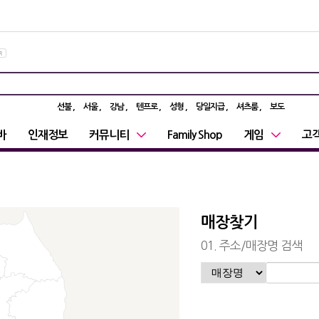
선불
서울
강남
텐프로
성형
당일지급
셔츠룸
보도
바
인재정보
커뮤니티
Family Shop
게임
고
매장찾기
01. 주소/매장명 검색