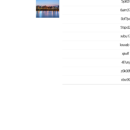
5jol03
6uim3
8of7j
5tspd
xvbu1
kxwab
xjiwlf
4l7unj
z0k08f
xtxv99