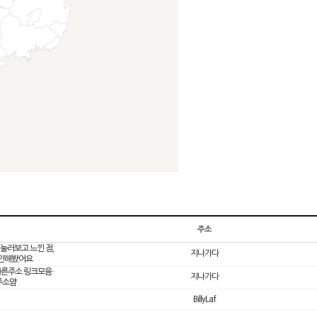
주소
눌러보고 느낀 점,
지나가다
확인해봤어요
빠른주소 링크모음 ·
지나가다
 주소얌
BillyLaf