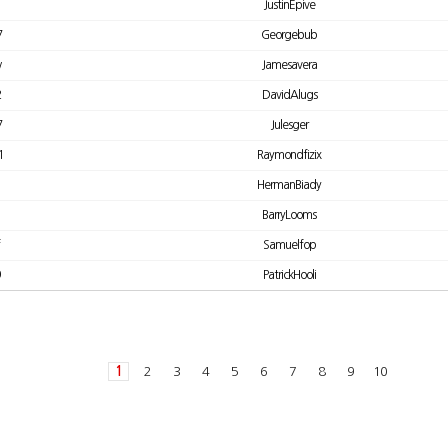
JustinEpive
7
Georgebub
w
Jamesavera
2
DavidAlugs
7
Julesger
1
Raymondfizix
HermanBiady
BarryLooms
Samuelfop
PatrickHooli
1
2
3
4
5
6
7
8
9
10