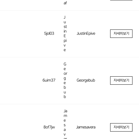
af
J
u
st
in
5jol03
JustinEpive
자세히보기
E
pi
v
e
G
e
or
g
6uim37
Georgebub
자세히보기
e
b
u
b
Ja
m
e
s
8of7jw
Jamesavera
자세히보기
a
v