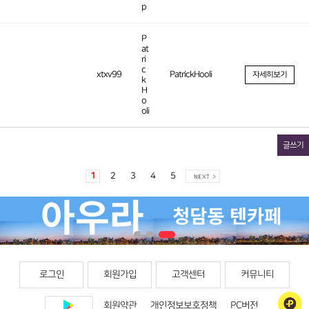
p
P
at
ri
c
xtxv99
PatrickHooli
자세히보기
k
H
o
oli
글쓰기
1
2
3
4
5
로그인
회원가입
고객센터
커뮤니티
회원약관
개인정보보호정책
PC버전