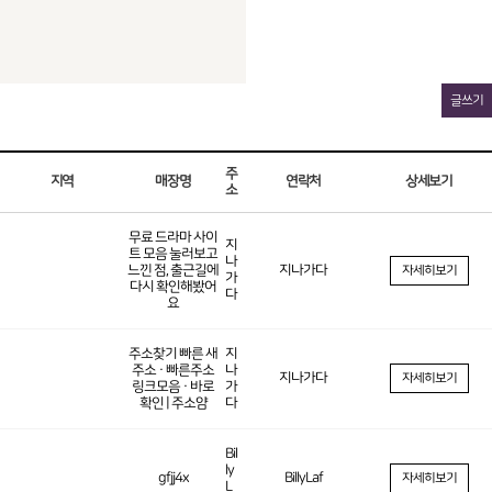
글쓰기
주
지역
매장명
연락처
상세보기
소
무료 드라마 사이
지
트 모음 눌러보고
나
느낀 점, 출근길에
지나가다
자세히보기
가
다시 확인해봤어
다
요
주소찾기 빠른 새
지
주소 · 빠른주소
나
지나가다
자세히보기
링크모음 · 바로
가
확인 | 주소얌
다
Bil
ly
gfjj4x
BillyLaf
자세히보기
L