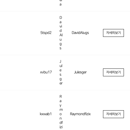
er
a
D
a
vi
d
5tspd2
DavidAlugs
자세히보기
Al
u
g
s
J
ul
e
xvbu17
Julesger
자세히보기
s
g
er
R
a
y
m
kxwab1
o
Raymondfizix
자세히보기
n
df
izi