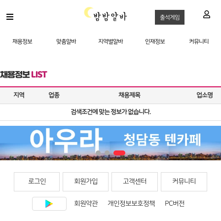
출석게임
채용정보
맞춤알바
지역별알바
인재정보
커뮤니티
채용정보
LIST
지역
업종
채용제목
업소명
검색조건에 맞는 정보가 없습니다.
로그인
회원가입
고객센터
커뮤니티
회원약관
개인정보보호정책
PC버전