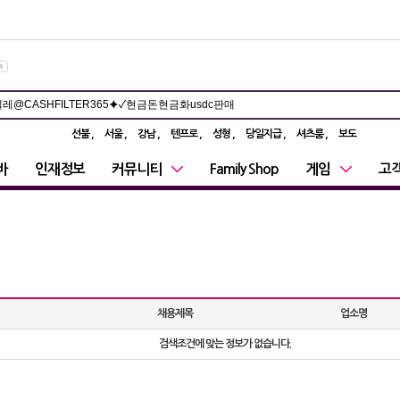
선불
서울
강남
텐프로
성형
당일지급
셔츠룸
보도
바
인재정보
커뮤니티
Family Shop
게임
고
채용제목
업소명
검색조건에 맞는 정보가 없습니다.