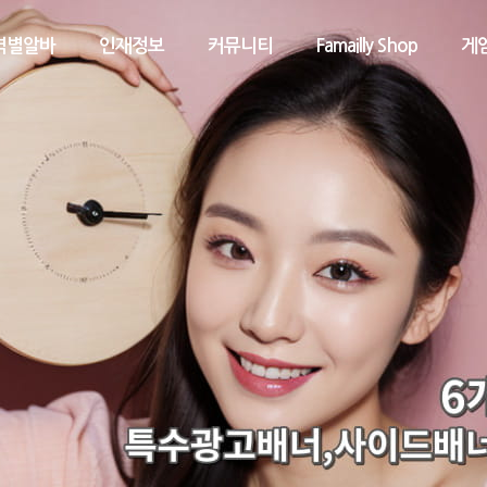
역별알바
인재정보
커뮤니티
Famailly Shop
게