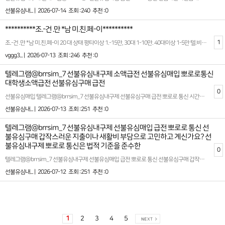
선불유심내... |
2026-07-14
조회 :240
추천 :0
**********조.-건 .만 *남 미.친.페-이**********
1
조.-건 .만 *남 미.친.페-이 20 대 상태 평타이상 1.-15만, 30대 1-10만. 40대이상 1-5만 텔.비포함 https://5858.enn.kr 들가서 골라먹는 재미 ... 가 성 비 최고죠
vggg3... |
2026-07-13
조회 :246
추천 :0
텔레그램@brrsim_7 선불유심내구제 소액급전 선불유심매입 뽀로로통신
대학생소액급전 선불유심구매 급전
0
선불유심매입 텔레그램@brrsim_7 선불유심내구제 선불유심구매 급전 뽀로로 통신 시간과 서류 준비의 압박에서 해방되고 싶으신가요? 당사의 모바일 바로소액대출 서비스는 복잡한 절차 없이 간단하게 신청 가능하며, 심사가 빠르게 이루어지는 점이 특징입니다. 긴급한 생계비나 비상금 마련이 필요하신 경우, 저희 서비스와 함께라면 한층 더 여유로움을 느낄 수 있습니다 고객의 금융 상태를 존중하여 어떤 상황에서도 희망을 잃지 않도록 돕겠습니다. 저희와 함께라면 해결책은 항상 존재합니다. 여러분의 신뢰를 최우선으로 생각하며, 안정적이고 효율적인 재정 관리를 위해 높은 수준의 서비스를 지속적으로 제공할 것을 선불유심내구제 뽀로로 통신 약속드립니다 뽀로로 통신 급하게 자금이 필요한 순간 복잡한 절차 없이 신속하고 안전하게 도움을 받을수 있는 환경을 구축하였습니다 뽀로로 통신은 단순한 자금 지원을 넘어 고객이 신뢰할수 있는 금융 파트너로서의 역할을 수행하고 있습니다 신용 등급이나 기존 대출 이력등으로 인해 기존 금융권 이용이 어려운 분들을 위해 긴급 생계비 지원소액대출 서비스를 운영하며 사회적 책임과 금융 복지를 함께 실현하고 있습니다 확실한 파트너와 함께하세요 시간 낭비와 신용 하락을 막는 가장 좋은 방법은 처음부터 제대로 된 전문가를 만나는 것입니다 홈페이지: https://brrsim77.isweb.co.kr 홈페이지: https://litt.ly/brrsim7
선불유심내... |
2026-07-13
조회 :251
추천 :0
텔레그램@brrsim_7 선불유심내구제 선불유심매입 급전 뽀로로 통신 선
불유심구매 갑작스러운 지출이나 새활비 부담으로 고민하고 계신가요? 선
불유심내구제 뽀로로 통신은 법적 기준을 준수한
0
텔레그램@brrsim_7 선불유심내구제 선불유심매입 급전 뽀로로 통신 선불유심구매 갑작스러운 지출이나 새활비 부담으로 고민하고 계신가요? 선불유심내구제 뽀로로 통신은 법적 기준을 준수한 내구제 정식업체로 투명하고 합리적인 거래를 보장합니다 ! 불필요한 수수료나 복잡한 절차없이 신속한 심사와 자금 지원이 가능하여 실질적인 도움이 필요한 분들에게 최적의 선택이 될것입니다 ! 복잡한 서류나 신용조회 없이 본인 확인만으로 빠르게 진행되는 간편한 절차를 통해 바로 현금화를 도와드립니다! 앞으로도 뽀로로 통신은 고객의 신뢰를 기반으로 한 지속가능한 금융 서비스를 제공하며 언제 어디서나 믿고 이용할수 있는 정식등록 내구제 전문기업으로 성장해 나가겠습니다 뽀로로 통신 선불유심내구제 서비스는 급전대출‚급전¸소액급전ˏ가개통،폰테크،내구제¸폰내구제‚유심내구제ˎ핸드폰내구제ˏ대출ˏ소액대출ˎ무직자대출ˏ선불유심‚선불폰‚급전ˏ급한돈ˏ꽁돈،대출이자،무이자대출¸작업대출‚바로급전‚바로지급ˎ주부대출¸소액급전,무직자,신불자,회생자,대학생 등 만19세 이상 누구나 이용 가능한 바로 소액급전 생계자금 지원 시스템입니다 확실한 파트너와 함께하세요 시간 낭비와 신용 하락을 막는 가장 좋은 방법은 처음부터 제대로 된 전문가를 만나는 것입니다 홈페이지: https://brrsim77.isweb.co.kr 홈페이지: https://litt.ly/brrsim7
선불유심내... |
2026-07-12
조회 :251
추천 :0
1
2
3
4
5