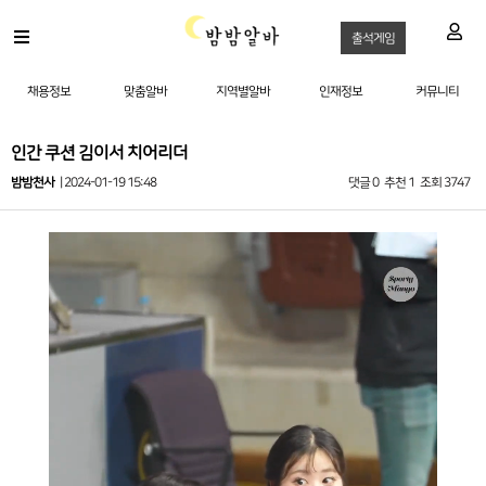
출석게임
채용정보
맞춤알바
지역별알바
인재정보
커뮤니티
인간 쿠션 김이서 치어리더
밤밤천사
| 2024-01-19 15:48
댓글 0
추천 1
조회 3747